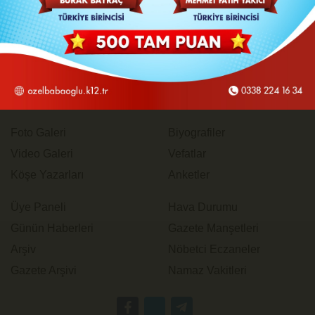
Çerez Politikası
Gizlilik İlkeleri
Karaman Nöbetçi Eczaneler
Foto Galeri
Biyografiler
Video Galeri
Vefatlar
Köşe Yazarları
Anketler
Üye Paneli
Hava Durumu
Günün Haberleri
Gazete Manşetleri
Arşiv
Nöbetci Eczaneler
Gazete Arşivi
Namaz Vakitleri