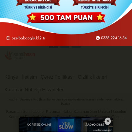
Üye Paneli
Hava Durumu
Günün Haberleri
Gazete Manşetleri
Arşiv
Nöbetci Eczaneler
Gazete Arşivi
Namaz Vakitleri
Künye
İletişim
Çerez Politikası
Gizlilik İlkeleri
Karaman Nöbetçi Eczaneler
logoki
|
Daveriye Pro
|
İstanbul evden eve nakliyat
uluslararası evden eve nakliyat
fiyatları
Karaman Son Haberler Karaman Haber Karaman Son Dakika Haberleri
Karaman Fotoğraf Karaman Resim Karaman Tarih Karaman Güncel
×