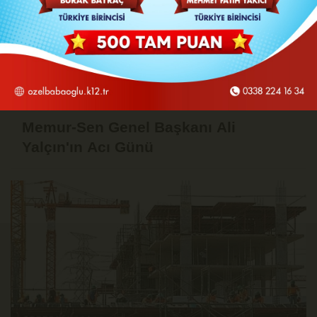
Memur-Sen Genel Başkanı Ali
Yalçın'ın Acı Günü