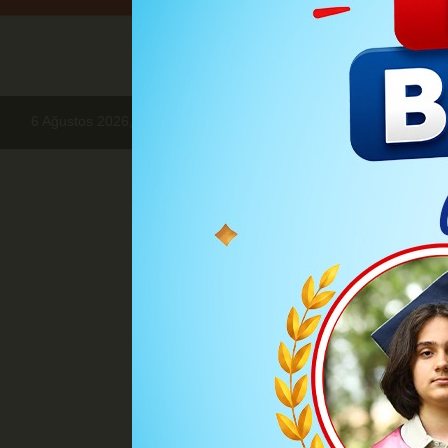
6 Ağustos 2026, Perşembe
Haberler
BÖLGE HABERLERİ
100
BÖLGE H
100 bin depre
Bülent Türker depremin yıld