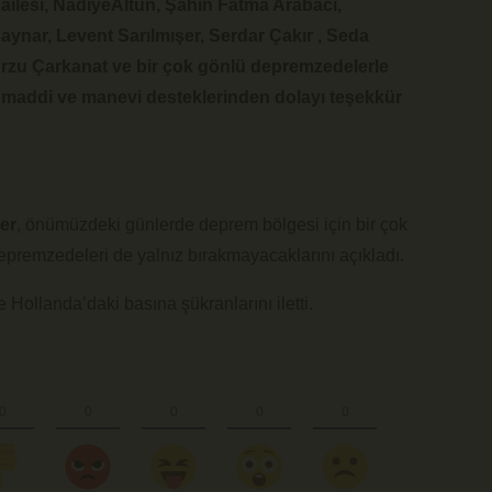
 ailesi, NadiyeAltun, Şahin Fatma Arabacı,
aynar, Levent Sarılmışer, Serdar Çakır , Seda
 Arzu Çarkanat ve bir çok gönlü depremzedelerle
, maddi ve manevi desteklerinden dolayı teşekkür
er
, önümüzdeki günlerde deprem bölgesi için bir çok
depremzedeleri de yalnız bırakmayacaklarını açıkladı.
 Hollanda’daki basına şükranlarını iletti.