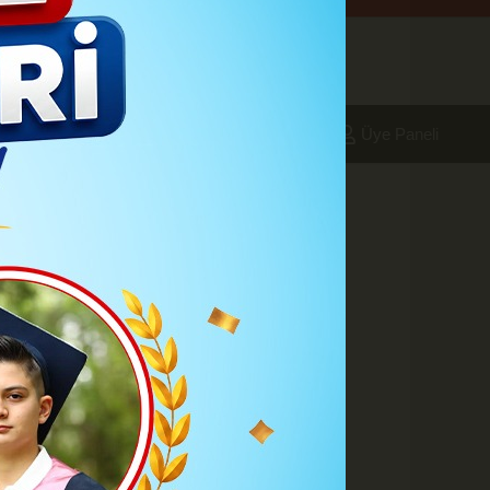
aleri
Foto Galeri
Yazarlar
Üye Paneli
24 - 08:36
rurunu yaşıyor
fazla insana destek vermenin
A
A