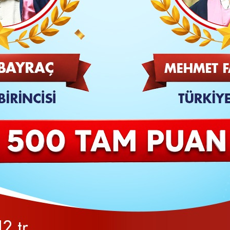
TAKİP ET
SON