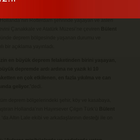
Hollanda’nın Rotterdam şehrinde yaşayan ve aslen
i evini Çanakkale ve Atatürk Müzesi’ne çeviren
Bülent
münde deprem bölgesinde yaşanan durumu ve
ılı bir açıklama yayınladı.
izin en büyük deprem felaketinden birini yaşayan,
üyük depremde ardı ardına ne yazık ki 10
aketten en çok etkilenen, en fazla yıkılma ve can
ında geliyor.
”dedi.
tüm deprem bölgelerindeki şehir, köy ve kasabaya,
ştıran Hollanda’nın Hayırsever Çılgın Türk’ü
Bülent
‘da Altın Lale ekibi ve arkadaşlarının desteği ile on