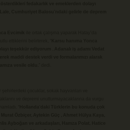
sterdikleri fedakarlık ve emeklerden dolayı
 Lale, Cumhuriyet Balosu’ndaki gelirle de deprem
ca Evcimik
ile ortak çalışma yaparak Hatay’da
lu ettiklerini belirterek, “
Karsu hanıma Yonca
layı teşekkür ediyorum . Adanalı iş adamı Vedat
rek maddi destek verdi ve formalarımızı alarak
mıza vesile oldu.
” dedi.
şehirlerdeki çocuklar, sokak hayvanları ve
acaklarını ve depremi unutturmayacaklarına da vurgu
mamladı. “
Hollanda‘daki Türklerin bu konuda çok
, Murat Özbiçer, Aytekin Güç , Ahmet Hülya Kaya,
lis Ayboğan ve arkadaşları, Hamza Polat, Hatice