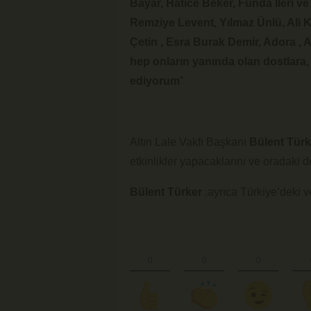
Bayar, Hatice Beker, Funda İleri ve
Remziye Levent, Yılmaz Ünlü, Ali K
Çetin , Esra Burak Demir, Adora ,
hep onların yanında olan dostlara
ediyorum
”
Altın Lale Vakfı Başkanı
Bülent Türk
etkinlikler yapacaklarını ve oradaki 
Bülent Türker
,ayrıca Türkiye’deki ve