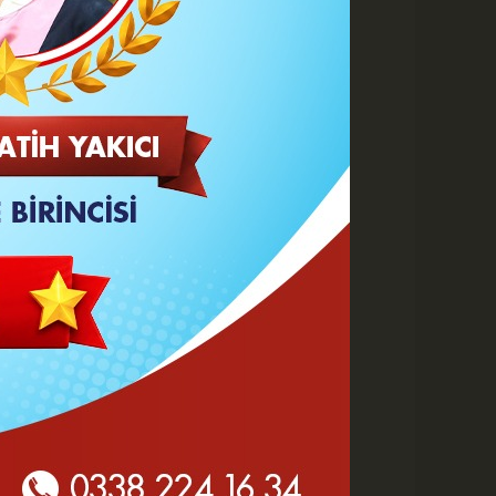
Büyüt
Küçült
Yazdır
Yorumlar
 HABERLER
Hasan Bircan Hayatını
Kaybetti
Yeni Parti'de değişen sadece
tabela ve bina mı?
KMÜ Sanat, Tasarım ve
Mimarlık Fakültesinde Özel
Yetenek Sınavı...
'Terörsüz Türkiye' kanun
teklifi kimleri kapsıyor?
Normal hükümlü...
Bahçenize Değer Katacak
Ahşap Yapılar: Kamelya,
Pergola ve Deck Fikirleri