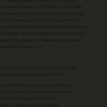
: “
Aylarca minibüslerde ve çadırlarda yatan
hramanmaraş Pazarcık , Türkoğlu, Göksu, Afşin,
, Ermenek, Osmaniye, Malatya, Yeşilyurt, Hatay,
an, Belen,Samandağı’nda aylarca depremzede
sayar, temizlik malzemesi, okul malzemeleri, hijyen
er dağıttım. Bu yardımlarda ekibimizde yer alan
Burgaç, Esat Kaplan, Şıh Mehmet Doğru, Hacer
olayı teşekkür ediyorum”
yına kadar aralıksız deprem bölgesinde hizmet
 ile isteklerini gönderdiklerini belirtti.
gesinin fotoğraf sergisini açarak depremi
k yerde ,
‘Hatay Benim Şahsi Meselemdir ‘
el sözünü ve Hatay‘a verdiği önemi
ürker
, “
Yüzden fazla imzalı futbol