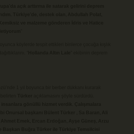
pa’da açık arttırma ile satarak gelirini deprem
ndım. Türkiye’de, destek olan, Abdullah Polat,
Kemiksiz ve malzeme gönderen İdris ve Hatice
iletiyorum
”
boyunca köylerde tespit ettikleri binlerce çocuğa kışlık
ğıttıklarını. “
Hollanda Altın Lale
” ekibinin deprem
zü’nde 1 yıl boyunca bir berber dükkanı kurarak
e belirten
Türker
açıklamasını şöyle sürdürdü.
 insanlara gönüllü hizmet verdik. Çalışmalara
ibi Onursal başkanı Bülent Türker , Sa Baran, Ali
, Ahmet Emek, Ercan Erdoğan, Ayşe Güneş, Arzu
e Başkan Buğra Türker ile Türkiye Temsilcisi