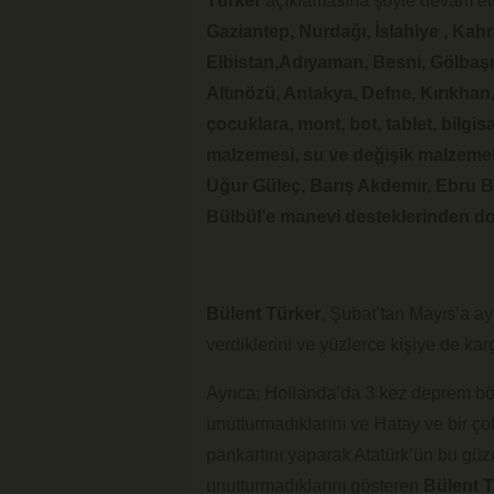
Türker
açıklamasına şöyle devam etti
Gaziantep, Nurdağı, İslahiye , Ka
Elbistan,Adıyaman, Besni, Gölbaşı
Altınözü, Antakya, Defne, Kırıkh
çocuklara, mont, bot, tablet, bilgi
malzemesi, su ve değişik malzemel
Uğur Güleç, Barış Akdemir, Ebru 
Bülbül’e manevi desteklerinden d
Bülent Türker
, Şubat’tan Mayıs’a a
verdiklerini ve yüzlerce kişiye de kargo
Ayrıca; Hollanda’da 3 kez deprem böl
unutturmadıklarını ve Hatay ve bir ço
pankartını yaparak Atatürk’ün bu güz
unutturmadıklarını gösteren
Bülent T