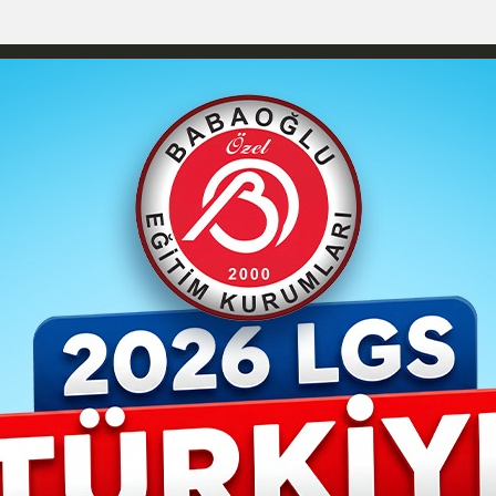
YAŞAM- MODA
İLAN
GÜNDEM
ASAYİŞ
EMLAK
EKONO
izlilik İlkeleri
Karaman Nöbetçi Eczaneler