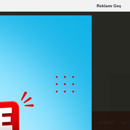
Reklamı Geç
Mİ
EĞİTİM
HABER
KARAMAN
SAĞLIK
SİYASET