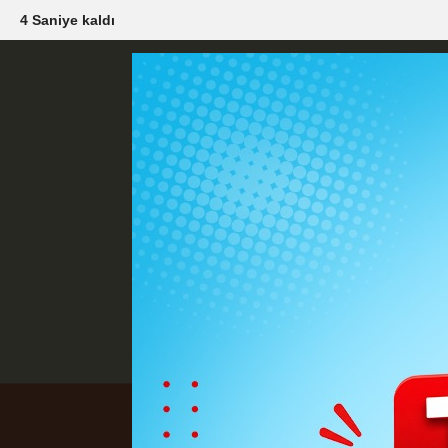
2 Saniye kaldı
Künye
İletişim
Çerez Politikası
G