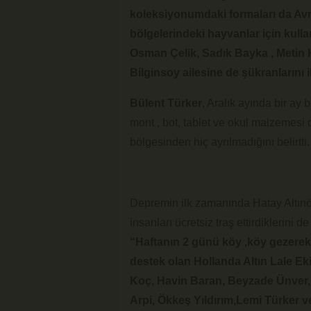
koleksiyonumdaki formaları da Avru
bölgelerindeki hayvanlar için kulla
Osman Çelik, Sadık Bayka , Metin 
Bilginsoy ailesine de şükranlarını 
Bülent Türker
, Aralık ayında bir ay 
mont , bot, tablet ve okul malzemesi da
bölgesinden hiç ayrılmadığını belirtti.
Depremin ilk zamanında Hatay Altınö
insanları ücretsiz traş ettirdiklerini d
“Haftanın 2 günü köy ,köy gezerek
destek olan Hollanda Altın Lale Ek
Koç, Havin Baran, Beyzade Ünver
Arpi, Ökkeş Yıldırım,Lemi Türker v