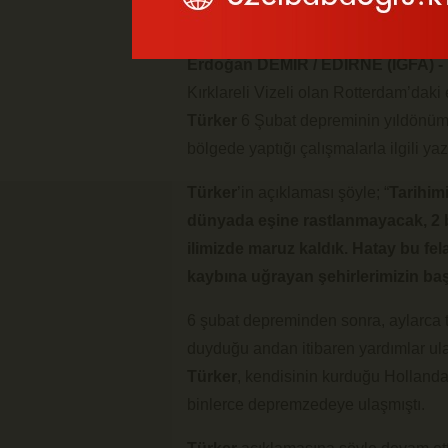
Erdoğan DEMİR / EDİRNE (İGFA) -
Kırklareli Vizeli olan Rotterdam’dak
Türker
6 Şubat depreminin yıldönü
bölgede yaptığı çalışmalarla ilgili yaz
Türker
’in açıklaması şöyle; “
Tarihim
dünyada eşine rastlanmayacak, 2 b
ilimizde maruz kaldık. Hatay bu fel
kaybına uğrayan şehirlerimizin baş
6 şubat depreminden sonra, aylarca 
duyduğu andan itibaren yardımlar ula
Türker
, kendisinin kurduğu Hollanda 
binlerce depremzedeye ulaşmıştı.