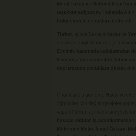
Meral Tokay ve Mehmet Köse’nin gö
teşekkür ediyorum. Hollanda Altın
bölgesindeki çocukları mutlu etti
.”
Türker
, ayrıca Sanatçı
Karsu
ve
Yon
malzeme dağıttıklarını ve çocukları mut
Evcimik hanımada katkılarından do
Kement,a ylarca minibüs tahsis ede
depremzede çocuklara destek olma
Önümüzdeki günlerde Hatay ve diğer 
öğrenciler için değişik projeler yap
yapan
Türker
, açıklamasını şöyle ta
hassas oldular. İş adamlarımızdan
Mükremin Metin, İsmet Özkara, Muh