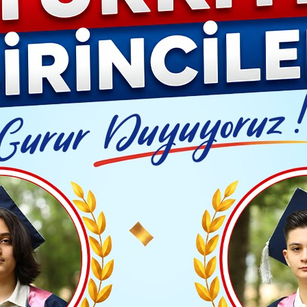
Video G
 bin depremzedeye destek vermenin gururunu yaşıyor
Yayınlanma: 07 Şubat 2024 - 15:33
Güncelleme: 08 Şubat 20
ABERLERİ
mzedeye destek vermenin gu
önümünde 1 yıldır deprem bölgelerinde 100 binden 
gururunu yaşıyor.