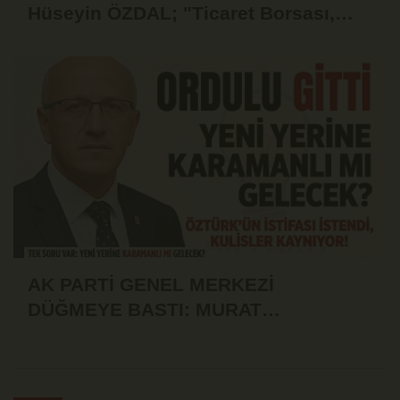
Hüseyin ÖZDAL; "Ticaret Borsası,
Üyesinin Yanında Olduğu Ölçüde
Güçlüdür"
AK PARTİ GENEL MERKEZİ
DÜĞMEYE BASTI: MURAT
ÖZTÜRK'ÜN İSTİFASI İSTENDİ!