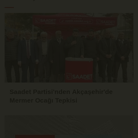
Saadet Partisi'nden Akçaşehir'de
Mermer Ocağı Tepkisi