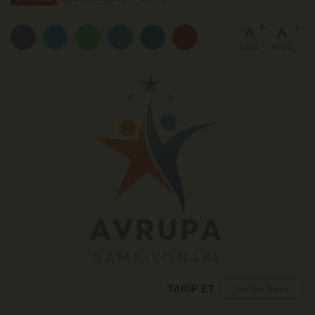
A
A
Büyüt
Küçült
TAKİP ET