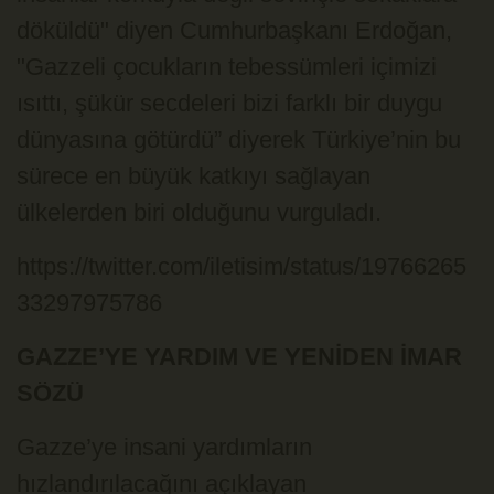
döküldü" diyen Cumhurbaşkanı Erdoğan,
"Gazzeli çocukların tebessümleri içimizi
ısıttı, şükür secdeleri bizi farklı bir duygu
dünyasına götürdü” diyerek Türkiye’nin bu
sürece en büyük katkıyı sağlayan
ülkelerden biri olduğunu vurguladı.
https://twitter.com/iletisim/status/19766265
33297975786
GAZZE’YE YARDIM VE YENİDEN İMAR
SÖZÜ
Gazze’ye insani yardımların
hızlandırılacağını açıklayan