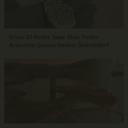
İkinci El Rolex Saat Alan Yerler
Arasında Güven Neden Önemlidir?