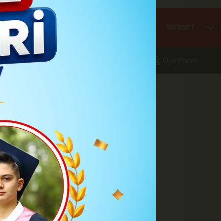
Mİ
EĞİTİM
HABER
KARAMAN
SAĞLIK
SİYASET
aleri
Foto Galeri
Yazarlar
Üye Paneli
3:14
şat Büyükeken
du. Hastaneye kaldırılan 27
ti.