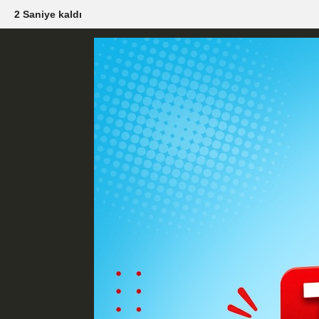
0 Saniye kaldı
Künye
İletişim
Çerez Politikası
G