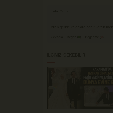
TatarOğlu
Allah geride kalanlara sabır versin me
Cevapla
Beğen (
0
)
Beğenme (
0
)
İLGINIZI ÇEKEBILIR