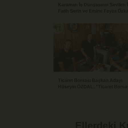
Karaman İş Dünyasının Sevilen 
Fatih Serin ve Emine Feyza Özk
Dünyaevine Girdi
Ticaret Borsası Başkan Adayı
Hüseyin ÖZDAL; "Ticaret Borsas
Üyesinin Yanında Olduğu Ölçüd
Güçlüdür"
Ellerdeki K