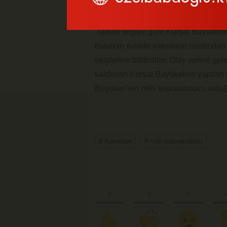
Alınan bilgiye göre Kürşat Büyükek
bulunan evinde yakınların tarafından
ekiplerine bildirdiler. Olay yerine g
kaldırılan Kürşat Büyükeken yapılan
Büyüken'nin milli teakwandocu olduğ
# Karaman
# milli teakwandocu