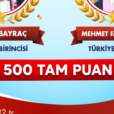
TAKİP ET
SON