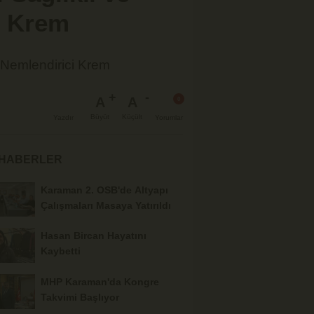
i Krem
n Nemlendirici Krem
A
A
Büyüt
Küçült
Yazdır
Yorumlar
 HABERLER
Karaman 2. OSB'de Altyapı
Çalışmaları Masaya Yatırıldı
Hasan Bircan Hayatını
Kaybetti
MHP Karaman'da Kongre
Takvimi Başlıyor