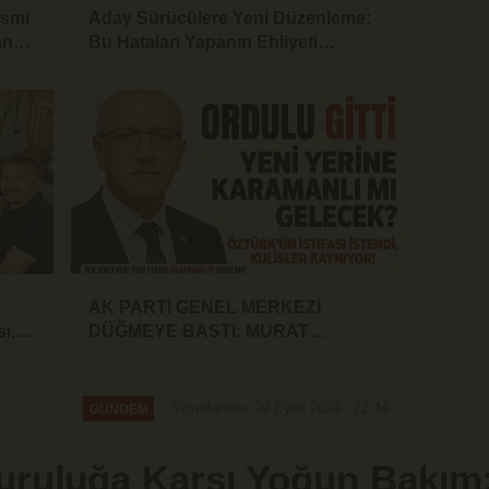
İsmi
Aday Sürücülere Yeni Düzenleme:
an
Bu Hataları Yapanın Ehliyeti
İptalEdilecek
AK PARTİ GENEL MERKEZİ
ı,
DÜĞMEYE BASTI: MURAT
e
ÖZTÜRK'ÜN İSTİFASI İSTENDİ!
Yayınlanma: 09 Eylül 2024 - 22:44
GÜNDEM
uruluğa Karşı Yoğun Bakım: