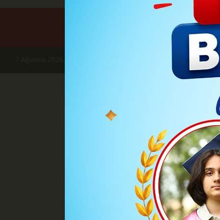
7 Ağustos 2026, Cuma
Haberler
HABER
28 yaşındaki Kar
H
28 yaşındaki
Karamanlı milli teakwandoc
ya