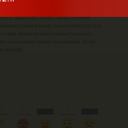
en (27) Doktor Aziz Tarhan Caddesi üzerinde
 hareketsiz halde bulundu. Durumu derhal 112 acil
elen sağlık ekipleri tarafından hemen hastaneye
 tüm müdahalelere rağmen kurtarılamadı. Kürşat
u öğrenildi.