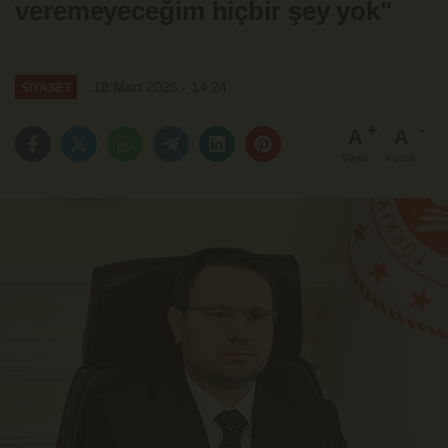
veremeyeceğim hiçbir şey yok"
18 Mart 2026 - 14:24
SİYASET
A
A
Büyüt
Küçült