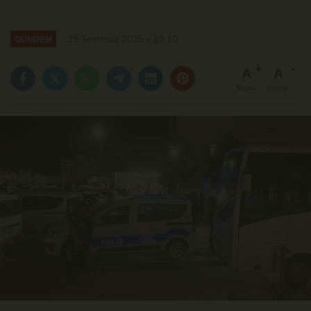
29 Temmuz 2025 - 13:10
GÜNDEM
A
A
Büyüt
Küçült