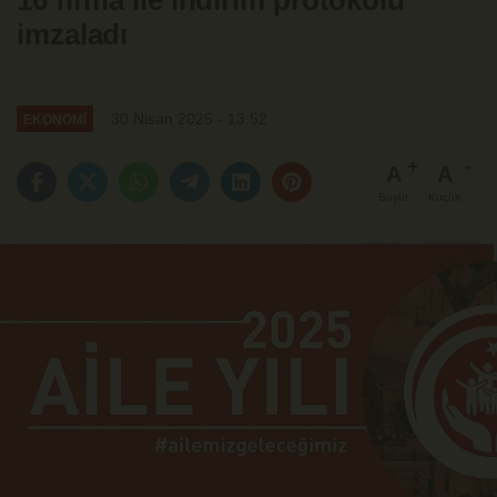
16 firma ile indirim protokolü
imzaladı
30 Nisan 2025 - 13:52
EKONOMİ
A
A
Büyüt
Küçült