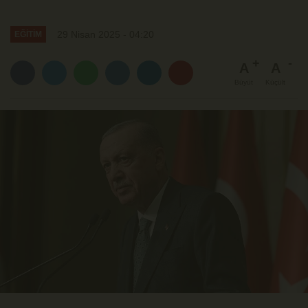
29 Nisan 2025 - 04:20
EĞİTİM
A
A
Büyüt
Küçült