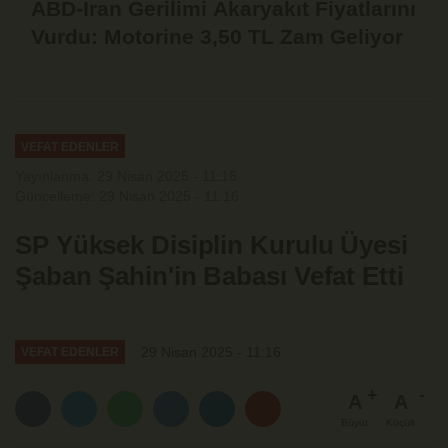
ABD-İran Gerilimi Akaryakıt Fiyatlarını
Vurdu: Motorine 3,50 TL Zam Geliyor
VEFAT EDENLER
Yayınlanma: 29 Nisan 2025 - 11:16
Güncelleme: 29 Nisan 2025 - 11:16
SP Yüksek Disiplin Kurulu Üyesi
Şaban Şahin'in Babası Vefat Etti
29 Nisan 2025 - 11:16
VEFAT EDENLER
A
A
Büyüt
Küçült