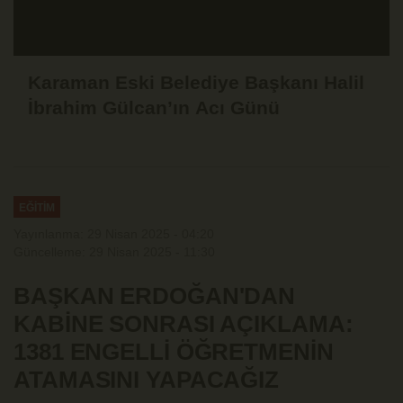
Karaman Eski Belediye Başkanı Halil
İbrahim Gülcan’ın Acı Günü
EĞİTİM
Yayınlanma: 29 Nisan 2025 - 04:20
Güncelleme: 29 Nisan 2025 - 11:30
BAŞKAN ERDOĞAN'DAN
KABİNE SONRASI AÇIKLAMA:
1381 ENGELLİ ÖĞRETMENİN
ATAMASINI YAPACAĞIZ