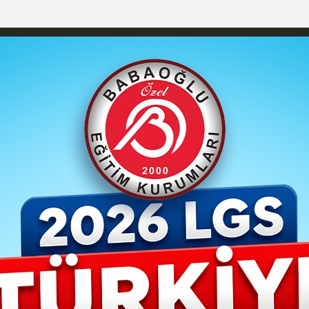
YAŞAM- MODA
İLAN
GÜNDEM
ASAYİŞ
EMLAK
EKONO
izlilik İlkeleri
Karaman Nöbetçi Eczaneler