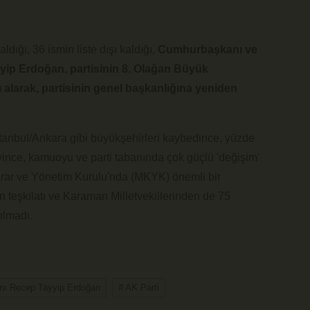
ldığı, 36 ismin liste dışı kaldığı,
Cumhurbaşkanı ve
yip Erdoğan, partisinin 8. Olağan Büyük
alarak, partisinin genel başkanlığına yeniden
İstanbul/Ankara gibi büyükşehirleri kaybedince, yüzde
eyince, kamuoyu ve parti tabanında çok güçlü 'değişim'
rar ve Yönetim Kurulu'nda (MKYK) önemli bir
teşkilatı ve Karaman Milletvekillerinden de 75
 olmadı.
nı Recep Tayyip Erdoğan
# AK Parti