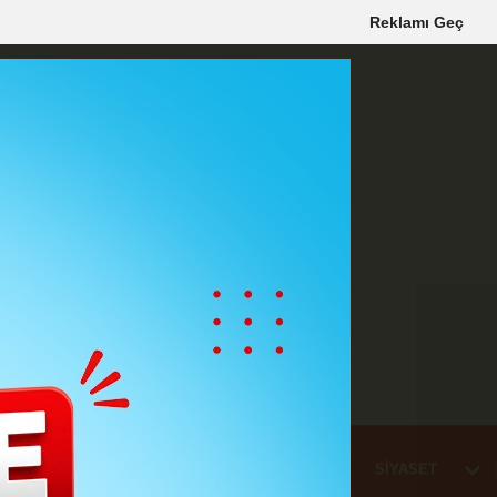
Reklamı Geç
Mİ
EĞİTİM
HABER
KARAMAN
SAĞLIK
SİYASET