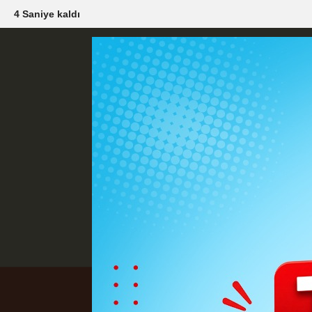
2 Saniye kaldı
Künye
İletişim
Çerez Politikası
G