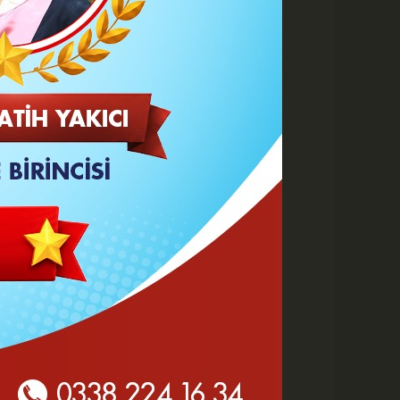
A
A
Büyüt
Küçült
Yazdır
Yorumlar
 HABERLER
Göz Altı Dolgusu Neden
Şişlik Yapar ve Ne Zaman
Eritilir?
Karaman Belediyesi İtfaiye
Personeli Abdullah Dönmez
Vefat Etti
Karaman 2. OSB'de Altyapı
Çalışmaları Masaya Yatırıldı
Hasan Bircan Hayatını
Kaybetti