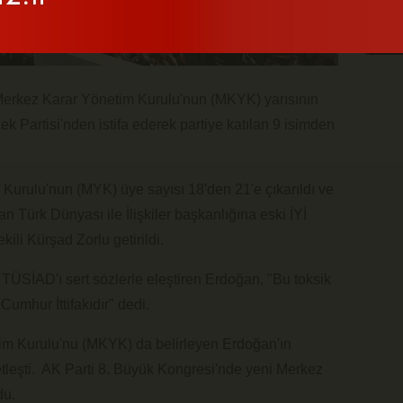
 Merkez Karar Yönetim Kurulu'nun (MKYK) yarısının
ek Partisi'nden istifa ederek partiye katılan 9 isimden
 Kurulu'nun (MYK) üye sayısı 18'den 21'e çıkarıldı ve
n Türk Dünyası ile İlişkiler başkanlığına eski İYİ
ili Kürşad Zorlu getirildi.
ÜSİAD'ı sert sözlerle eleştiren Erdoğan, "Bu toksik
Cumhur İttifakıdır" dedi.
im Kurulu'nu (MKYK) da belirleyen Erdoğan'ın
tleşti. AK Parti 8. Büyük Kongresi'nde yeni Merkez
du.