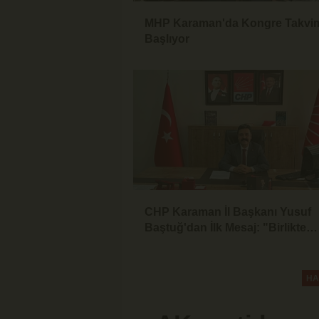
MHP Karaman'da Kongre Takvi
Başlıyor
CHP Karaman İl Başkanı Yusuf
Baştuğ'dan İlk Mesaj: "Birlikte
Dinleyecek, Birlikte Mücadele
Edeceğiz"
HA