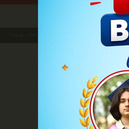
9 Ağustos 2026, Pazar
Haberler
SİYASET
AK Parti 8. Bü
SİY
AK Parti 8. B
Cumhurbaşkanı ve AK Parti 
1547 oyun tamamını alarak, 
kongresi denilirken, Merkez Ka
AK Parti Grup Başkanvekili 