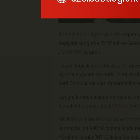
Partinin en geniş karar alma organı
değiştiği kongrede, İYİ Parti ve Gelec
7'si MKYK'ya girdi.
Tüzük değişikliği ile Merkez Yürütme
üç yeni başkanlık kuruldu. Yeni kurula
parti Sözcüsü de olan Ankara Milletvek
Kongre konuşmasında muhalefeti ve T
muhalefetin panzehiri de
AK Parti
ve 
AK Parti yeni Merkez Karar ve Yönet
kurmayları da MKYK toplantısında ne
Yürütme Kurulu (MYK) listesi belli ol