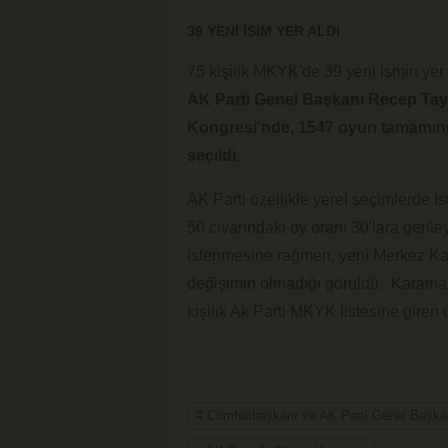
39 YENİ İSİM YER ALDI
75 kişilik MKYK'de 39 yeni ismin yer a
AK Parti Genel Başkanı Recep Tay
Kongresi'nde, 1547 oyun tamamını 
seçildi.
AK Parti özellikle yerel seçimlerde 
50 civarındaki oy oranı 30'lara geril
istenmesine rağmen, yeni Merkez Ka
değişimin olmadığı görüldü. Karaman 
kişilik Ak Parti MKYK listesine giren
# Cumhurbaşkanı ve AK Parti Genel Başka