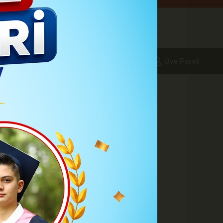
aleri
Foto Galeri
Yazarlar
Üye Paneli
09:24
n yeni kadrosu
 Olağan Büyük Kongresi'nde,
eye, Türkiye Yüzyılı’nın ilk
istedeki 36 isim yerini korudu.
epe gibi AK Parti’nin önemli