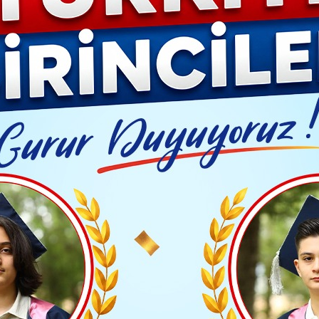
Video G
yük Kongresi ve Erdoğan'ın yeni kadrosu
Yayınlanma: 24 Şubat 2025 - 09:24
Güncelleme: 24 Şubat 2025 - 
ASET
üyük Kongresi ve Erdoğan'ı
Genel Başkanı Recep Tayyip Erdoğan, partisinin 8.
partisinin genel başkanlığına yeniden seçildi. Kongr
rar Yönetim Kurulu'na 39 yeni isim girdi; 75 kişilik l
Özlem Zengin, İstanbul İl Başkanı Osman Nuri Kabakt