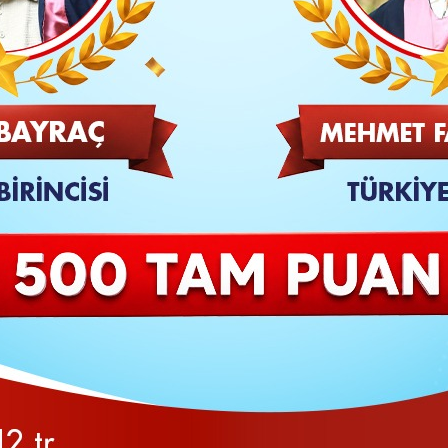
isimleri listede yer almadı.
TAKİP ET
SON