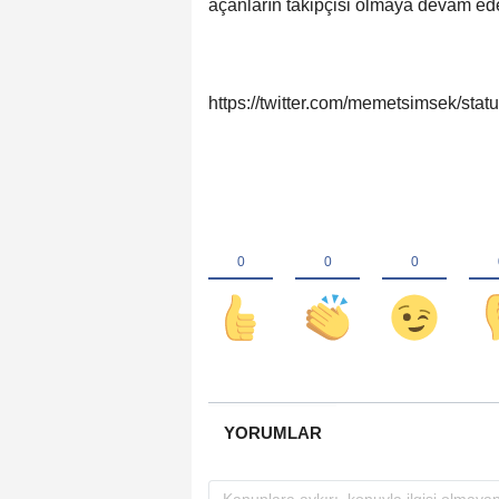
açanların takipçisi olmaya devam ede
https://twitter.com/memetsimsek/st
YORUMLAR