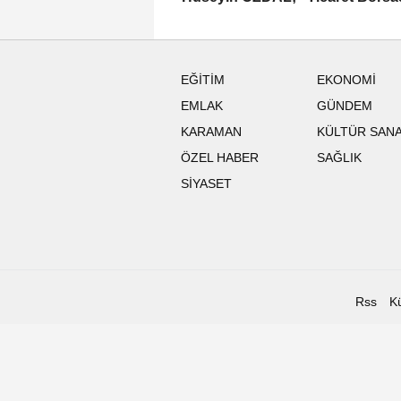
Üyesinin Yanında Olduğu Ölçüd
Güçlüdür"
EĞİTİM
EKONOMİ
EMLAK
GÜNDEM
KARAMAN
KÜLTÜR SAN
ÖZEL HABER
SAĞLIK
SİYASET
Rss
K
Karaman Son Haberler Karama