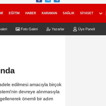
Mİ
EĞİTİM
HABER
KARAMAN
SAĞLIK
SİYASET
aleri
Foto Galeri
Yazarlar
Üye Paneli
ında
dele edilmesi amacıyla birçok
stemi'nin devreye alınmasıyla
ngellenerek önemli bir adım