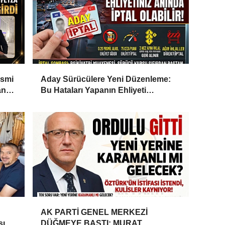
İsmi
Aday Sürücülere Yeni Düzenleme:
an
Bu Hataları Yapanın Ehliyeti
İptalEdilecek
AK PARTİ GENEL MERKEZİ
ı,
DÜĞMEYE BASTI: MURAT