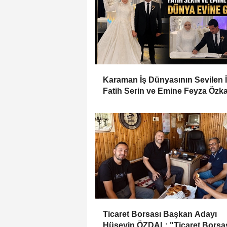
Karaman İş Dünyasının Sevilen 
Fatih Serin ve Emine Feyza Özk
Dünyaevine Girdi
Ticaret Borsası Başkan Adayı
Hüseyin ÖZDAL; "Ticaret Borsas