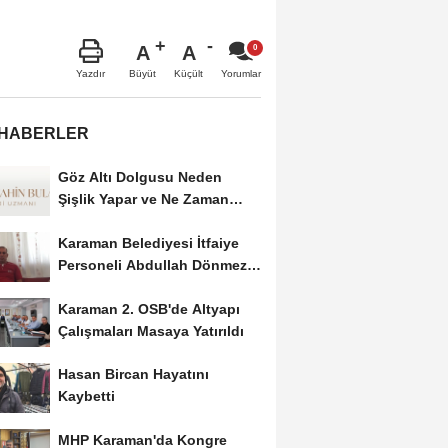
A
A
Büyüt
Küçült
Yazdır
Yorumlar
 HABERLER
Göz Altı Dolgusu Neden
Şişlik Yapar ve Ne Zaman
Eritilir?
Karaman Belediyesi İtfaiye
Personeli Abdullah Dönmez
Vefat Etti
Karaman 2. OSB'de Altyapı
Çalışmaları Masaya Yatırıldı
Hasan Bircan Hayatını
Kaybetti
MHP Karaman'da Kongre