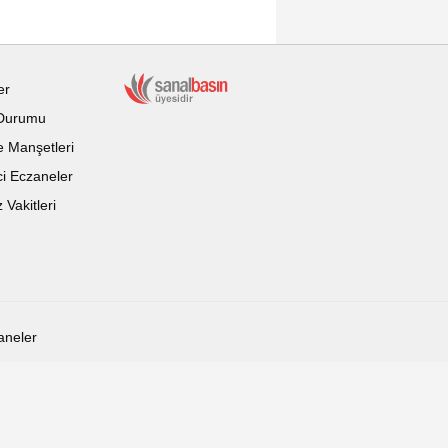
er
Durumu
 Manşetleri
i Eczaneler
Vakitleri
aneler
Karaman Tarih Karaman Güncel