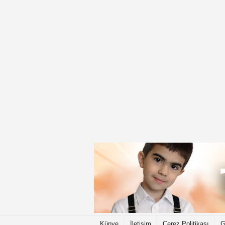
Künye
İletişim
Çerez Politikası
G