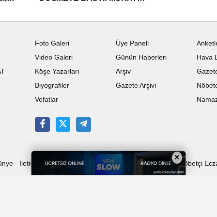
e
ÖZTÜRK'ÜN İSTİFASI İSTENDİ!
Foto Galeri
Üye Paneli
Anketl
Video Galeri
Günün Haberleri
Hava 
AT
Köşe Yazarları
Arşiv
Gazete
Biyografiler
Gazete Arşivi
Nöbetc
Vefatlar
Namaz 
×
ünye
İletişim
Çerez Politikası
Gizlilik İlkeleri
Karaman Nöbetçi Ecz
n Haber Karaman Son Dakika Haberleri Karaman Fotoğraf Karaman Resim 
Yazılım: Tumeva Bilişim