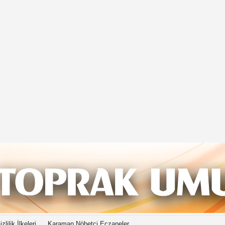
izlilik İlkeleri
Karaman Nöbetçi Eczaneler