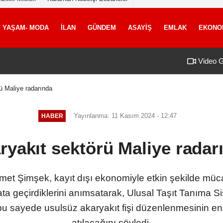
YAŞAM- MODA
İLAN
GÜNDEM
ASAYİŞ
EMLAK
EKONO
Video G
ü Maliye radarında
Yayınlanma: 11 Kasım 2024 - 12:47
HABER
ryakıt sektörü Maliye radar
et Şimşek, kayıt dışı ekonomiyle etkin şekilde müca
a geçirdiklerini anımsatarak, Ulusal Taşıt Tanıma Si
 ve bu sayede usulsüz akaryakıt fişi düzenlenmesinin e
atılacağını söyledi.