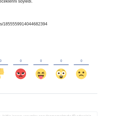
ceklerini söyledi.
atus/1855559914044682394