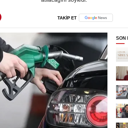
TAKİP ET
SON