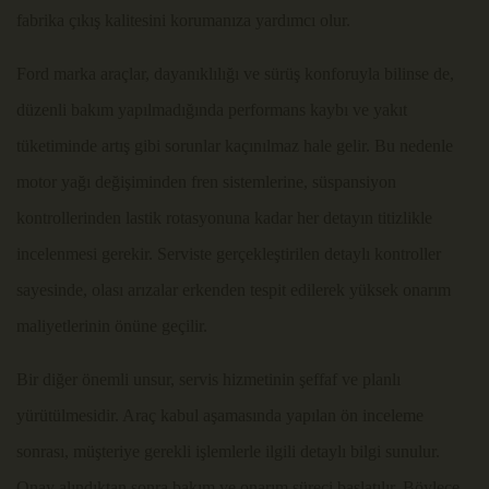
fabrika çıkış kalitesini korumanıza yardımcı olur.
Ford marka araçlar, dayanıklılığı ve sürüş konforuyla bilinse de,
düzenli bakım yapılmadığında performans kaybı ve yakıt
tüketiminde artış gibi sorunlar kaçınılmaz hale gelir. Bu nedenle
motor yağı değişiminden fren sistemlerine, süspansiyon
kontrollerinden lastik rotasyonuna kadar her detayın titizlikle
incelenmesi gerekir. Serviste gerçekleştirilen detaylı kontroller
sayesinde, olası arızalar erkenden tespit edilerek yüksek onarım
maliyetlerinin önüne geçilir.
Bir diğer önemli unsur, servis hizmetinin şeffaf ve planlı
yürütülmesidir. Araç kabul aşamasında yapılan ön inceleme
sonrası, müşteriye gerekli işlemlerle ilgili detaylı bilgi sunulur.
Onay alındıktan sonra bakım ve onarım süreci başlatılır. Böylece