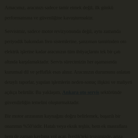
Amacımız, aracınızı sadece tamir etmek değil, ilk günkü
performansına ve güvenliğine kavuşturmaktır.
Servisimiz, sadece motor revizyonunda değil, aynı zamanda
periyodik bakımdan fren sistemlerine, şanzıman tamirinden oto
elektrik işlerine kadar aracınızın tüm ihtiyaçlarını tek bir çatı
altında karşılamaktadır. Servis sürecimizin her aşamasında
kurumsal dil ve şeffaflık esas alınır. Aracınızın durumunu anlatan
detaylı raporlar, yapılan işlemlerin neden-sonuç ilişkisi ve maliyeti
açıkça belirtilir. Bu yaklaşım,
Ankara oto servis
sektöründe
güvenilirliğin temelini oluşturmaktadır.
Bir motor arızasının kaynağını doğru belirlemek, başarılı bir
onarımın %50’sidir. Hatalı veya eksik teşhis, hem ek masraflara
hem de zaman kaybına yol açar. İvedik'teki tesisimizde, arıza