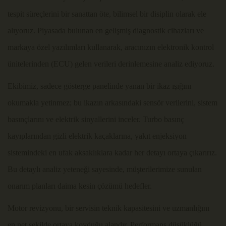
tespit süreçlerini bir sanattan öte, bilimsel bir disiplin olarak ele
alıyoruz. Piyasada bulunan en gelişmiş diagnostik cihazları ve
markaya özel yazılımları kullanarak, aracınızın elektronik kontrol
ünitelerinden (ECU) gelen verileri derinlemesine analiz ediyoruz.
Ekibimiz, sadece gösterge panelinde yanan bir ikaz ışığını
okumakla yetinmez; bu ikazın arkasındaki sensör verilerini, sistem
basınçlarını ve elektrik sinyallerini inceler. Turbo basınç
kayıplarından gizli elektrik kaçaklarına, yakıt enjeksiyon
sistemindeki en ufak aksaklıklara kadar her detayı ortaya çıkarırız.
Bu detaylı analiz yeteneği sayesinde, müşterilerimize sunulan
onarım planları daima kesin çözümü hedefler.
Motor revizyonu, bir servisin teknik kapasitesini ve uzmanlığını
en net şekilde ortaya koyduğu alandır. Performans düşüklüğü,