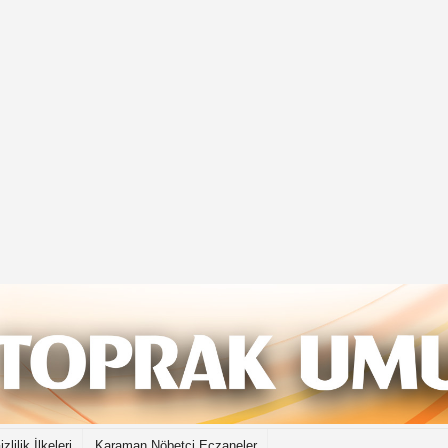
izlilik İlkeleri
Karaman Nöbetçi Eczaneler