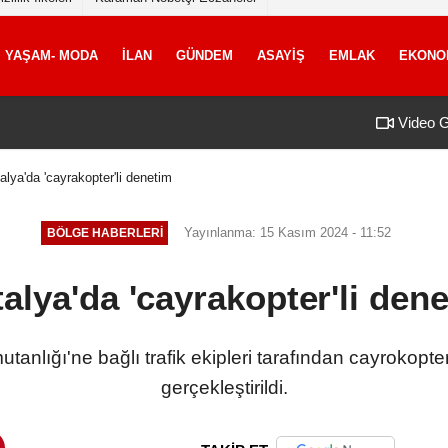
YAŞAM- MODA
İLAN
GÜNDEM
ASAYİŞ
EMLAK
EKONO
Video G
alya'da 'cayrakopter'li denetim
Yayınlanma: 15 Kasım 2024 - 11:52
BÖLGE HABERLERİ
alya'da 'cayrakopter'li den
anlığı'ne bağlı trafik ekipleri tarafından cayrokopte
gerçekleştirildi.