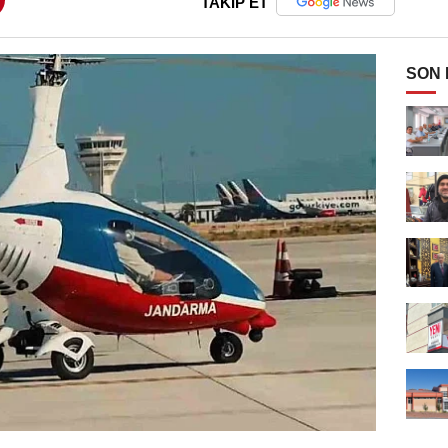
TAKİP ET
SON