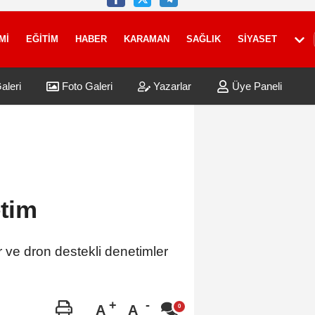
Mİ
EĞİTİM
HABER
KARAMAN
SAĞLIK
SİYASET
aleri
Foto Galeri
Yazarlar
Üye Paneli
etim
r ve dron destekli denetimler
A
A