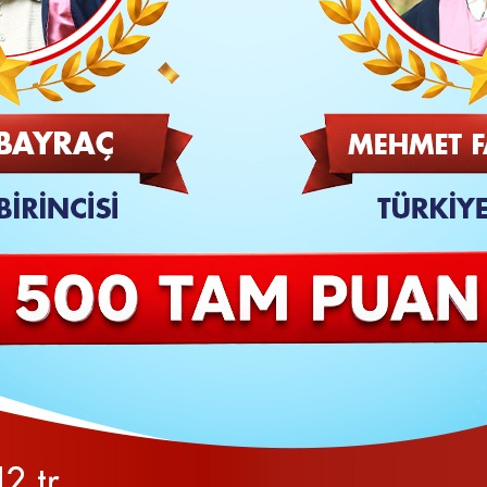
SON
eçle ilgili yeni bir değerlendirmede bulunan
MHP
lideri
engeli ve isabetli bir açıklama değildir. Çünkü