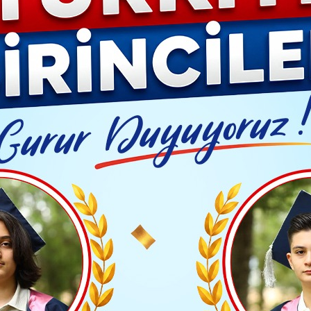
YAŞAM- MODA
İLAN
GÜNDEM
ASAYİŞ
EMLAK
EKONO
Video G
istbaşı Öcalan'ın Çağrısını Beğenmedi
Yayınlanma: 10 Mart 2025 - 13:42
Güncelleme: 10 Mart 2025 - 1
İYASET
öristbaşı Öcalan'ın Çağrıs
TAKİP ET