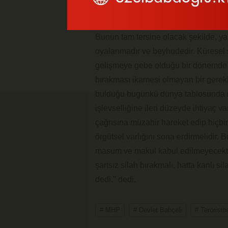
ateşkes rejiminden bahsetmek için eş
mücadelesine sahne olan ahlaki, manti
Bunun tam tersine olacak şekilde, yapı
oyalanmadır ve beyhudedir. Küresel siy
gelişmeye gebe olduğu bir dönemde te
bırakması ikamesi olmayan bir gereklili
bulduğu bugünkü dünya tablosunda mil
işlevselliğine ileri düzeyde ihtiyaç v
çağrısına müzahir hareket edip hiçbir ş
örgütsel varlığını sona erdirmelidir. 
masum ve makul kabul edilmeyecektir.
şartsız silah bırakmalı, hatta kanlı si
dedi.'' dedi.
# MHP
# Devlet Bahçeli
# Teröristb