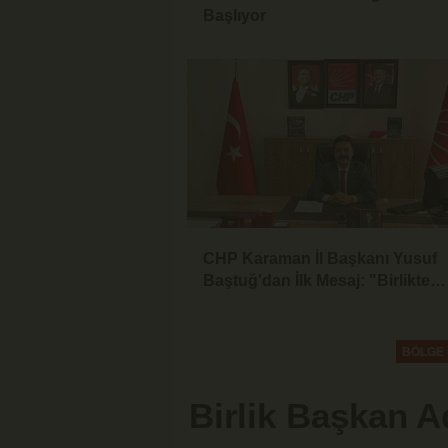
Başlıyor
CHP Karaman İl Başkanı Yusuf
Baştuğ'dan İlk Mesaj: "Birlikte
Dinleyecek, Birlikte Mücadele
Edeceğiz"
BÖLGE
Birlik Başkan A