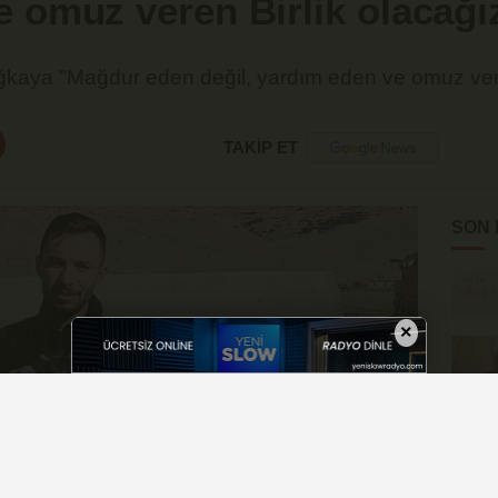
e omuz veren Birlik olacağı
kaya "Mağdur eden değil, yardım eden ve omuz veren
TAKİP ET
SON
×