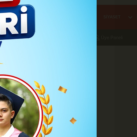
Mİ
EĞİTİM
HABER
KARAMAN
SAĞLIK
SİYASET
aleri
Foto Galeri
Yazarlar
Üye Paneli
3:51
ını Beğenmedi
A
A
Büyüt
Küçült
Yazdır
Yorumlar