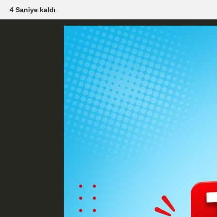
2 Saniye kaldı
Künye
İletişim
Çerez Politikası
G