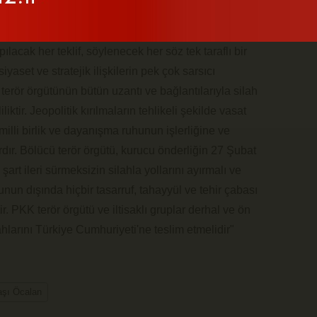
it ve egemen güçlerin karşılıklı münasebet ve
ki, meşru ve hukuki bir ortamın varlığı asla yoktur.
lacak her teklif, söylenecek her söz tek taraflı bir
aset ve stratejik ilişkilerin pek çok sarsıcı
rör örgütünün bütün uzantı ve bağlantılarıyla silah
ktir. Jeopolitik kırılmaların tehlikeli şekilde vasat
li birlik ve dayanışma ruhunun işlerliğine ve
ardır. Bölücü terör örgütü, kurucu önderliğin 27 Şubat
art ileri sürmeksizin silahla yollarını ayırmalı ve
Bunun dışında hiçbir tasarruf, tahayyül ve tehir çabası
 PKK terör örgütü ve iltisaklı gruplar derhal ve ön
lahlarını Türkiye Cumhuriyeti'ne teslim etmelidir"
aşı Öcalan