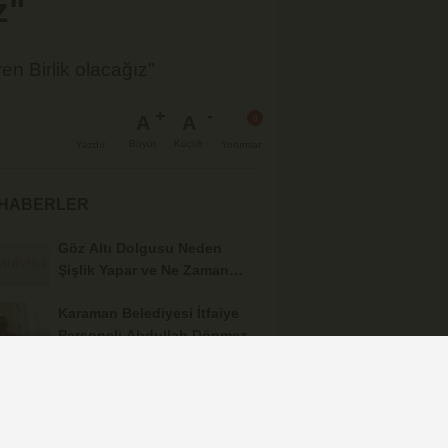
z"
 Birlik olacağız"
A
A
Büyüt
Küçült
Yazdır
Yorumlar
 HABERLER
Göz Altı Dolgusu Neden
Şişlik Yapar ve Ne Zaman
Eritilir?
Karaman Belediyesi İtfaiye
Personeli Abdullah Dönmez
Vefat Etti
Karaman 2. OSB'de Altyapı
Çalışmaları Masaya Yatırıldı
Hasan Bircan Hayatını