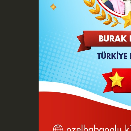
Teröristbaşı Öcalan'ın çağrısı ve sür
Bahçeli "Ateşkes açıklaması doğru, d