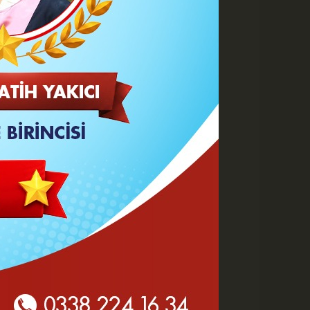
 HABERLER
Göz Altı Dolgusu Neden
Şişlik Yapar ve Ne Zaman
Eritilir?
Karaman Belediyesi İtfaiye
Personeli Abdullah Dönmez
Vefat Etti
Karaman 2. OSB'de Altyapı
Çalışmaları Masaya Yatırıldı
Hasan Bircan Hayatını
Kaybetti
MHP Karaman'da Kongre
Takvimi Başlıyor