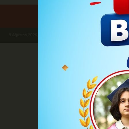
9 Ağustos 2026, Pazar
Haberler
SİYASET
Bahçeli, Terör
S
Bahçeli, Ter