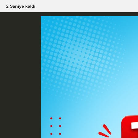
0 Saniye kaldı
Künye
İletişim
Çerez Politikası
G