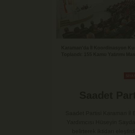
Karaman'da İl Koordinasyon Ku
Toplandı: 155 Kamu Yatırımı Ma
Yatırıldı
SİYA
Saadet Par
Saadet Partisi Karaman İl
Yardımcısı Hüseyin Saydam
belirterek iktidarı eleşt