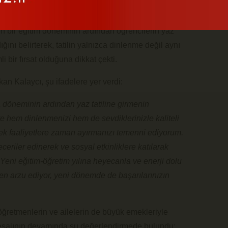
 bir eğitim döneminin ardından öğrencilerin yaz
ğını belirterek, tatilin yalnızca dinlenme değil aynı
 bir fırsat olduğuna dikkat çekti.
n Kalaycı, şu ifadelere yer verdi:
a döneminin ardından yaz tatiline girmenin
 hem dinlenmenizi hem de sevdiklerinizle kaliteli
cek faaliyetlere zaman ayırmanızı temenni ediyorum.
ceriler edinerek ve sosyal etkinliklere katılarak
m. Yeni eğitim-öğretim yılına heyecanla ve enerji dolu
n arzu ediyor, yeni dönemde de başarılarınızın
 öğretmenlerin ve ailelerin de büyük emekleriyle
mesajının devamında şu değerlendirmede bulundu: