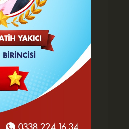
 HABERLER
Göz Altı Dolgusu Neden
Şişlik Yapar ve Ne Zaman
Eritilir?
Karaman Belediyesi İtfaiye
Personeli Abdullah Dönmez
Vefat Etti
Karaman 2. OSB'de Altyapı
Çalışmaları Masaya Yatırıldı
Hasan Bircan Hayatını
Kaybetti
MHP Karaman'da Kongre
Takvimi Başlıyor