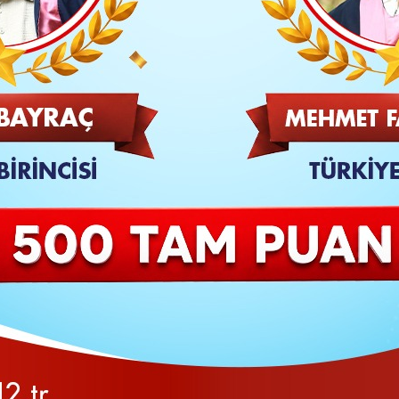
SON
Kalaycı
, 2025-2026 eğitim öğretim yılının sona
menlere ve velilere yönelik bir kutlama mesajı