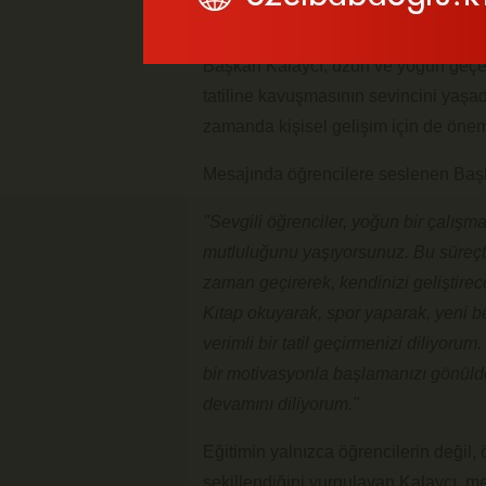
yayımladı.
Başkan Kalaycı, uzun ve yoğun geçen
tatiline kavuşmasının sevincini yaşadı
zamanda kişisel gelişim için de önemli
Mesajında öğrencilere seslenen Başka
"Sevgili öğrenciler, yoğun bir çalışm
mutluluğunu yaşıyorsunuz. Bu süreçte
zaman geçirerek, kendinizi geliştire
Kitap okuyarak, spor yaparak, yeni be
verimli bir tatil geçirmenizi diliyoru
bir motivasyonla başlamanızı gönülde
devamını diliyorum."
Eğitimin yalnızca öğrencilerin değil,
şekillendiğini vurgulayan Kalaycı, 