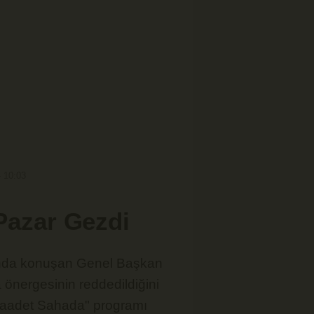
- 10:03
Pazar Gezdi
sında konuşan Genel Başkan
önergesinin reddedildiğini
, "Saadet Sahada" programı