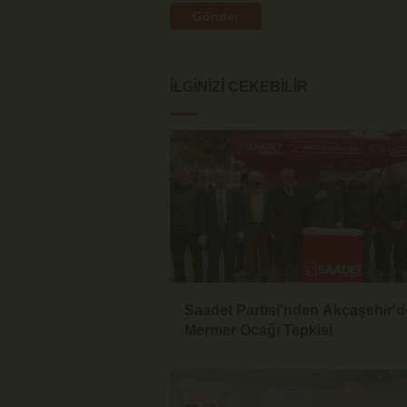
Gönder
İLGINIZI ÇEKEBILIR
Saadet Partisi'nden Akçaşehir'd
Mermer Ocağı Tepkisi