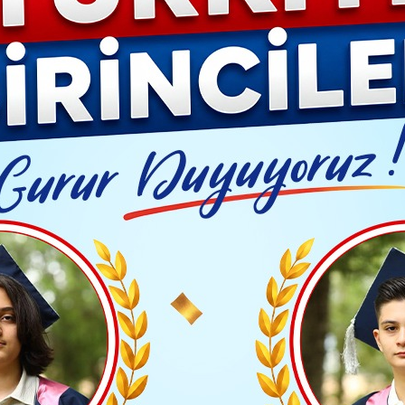
YAŞAM- MODA
İLAN
GÜNDEM
ASAYİŞ
EMLAK
EKONO
Video G
ı'dan Öğrencilere Yaz Tatili Mesajı
Yayınlanma: 26 Haziran 2026 - 13:18
Güncelleme: 26 Haziran 2026
MAN
aycı'dan Öğrencilere Yaz Ta
TAKİP ET