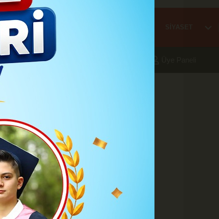
Mİ
EĞİTİM
HABER
KARAMAN
SAĞLIK
SİYASET
aleri
Foto Galeri
Yazarlar
Üye Paneli
 - 13:18
tili Mesajı
A
A
Büyüt
Küçült
Yazdır
Yorumlar