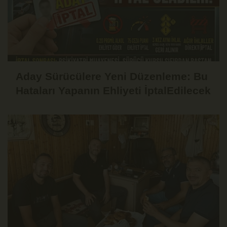
Aday Sürücülere Yeni Düzenleme: Bu
Hataları Yapanın Ehliyeti İptalEdilecek