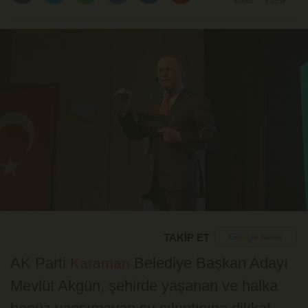
Büyüt
Küçült
TAKİP ET
AK Parti
Belediye Başkan Adayı
Karaman
Mevlüt Akgün, şehirde yaşanan ve halka