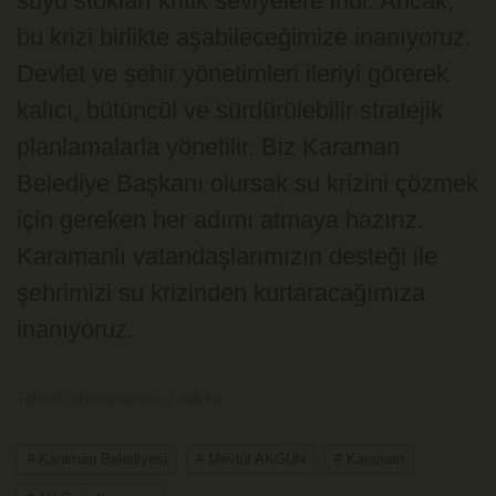
suyu stokları kritik seviyelere indi. Ancak,
bu krizi birlikte aşabileceğimize inanıyoruz.
Devlet ve şehir yönetimleri ileriyi görerek
kalıcı, bütüncül ve sürdürülebilir stratejik
planlamalarla yönetilir. Biz Karaman
Belediye Başkanı olursak su krizini çözmek
için gereken her adımı atmaya hazırız.
Karamanlı vatandaşlarımızın desteği ile
şehrimizi su krizinden kurtaracağımıza
inanıyoruz.
Tahmini okuma suresi: 2 dakika.
# Karaman Belediyesi
# Mevlüt AKGÜN
# Karaman