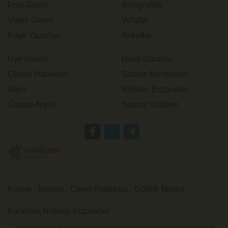
Foto Galeri
Biyografiler
Video Galeri
Vefatlar
Köşe Yazarları
Anketler
Üye Paneli
Hava Durumu
Günün Haberleri
Gazete Manşetleri
Arşiv
Nöbetci Eczaneler
Gazete Arşivi
Namaz Vakitleri
Künye
İletişim
Çerez Politikası
Gizlilik İlkeleri
Karaman Nöbetçi Eczaneler
logoki
|
Daveriye Pro
|
İstanbul evden eve nakliyat
uluslararası evden eve nakliyat