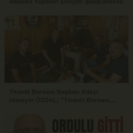
Hataları Yapanın Ehliyeti İptalEdilecek
Ticaret Borsası Başkan Adayı
Hüseyin ÖZDAL; "Ticaret Borsası,
Üyesinin Yanında Olduğu Ölçüde
Güçlüdür"