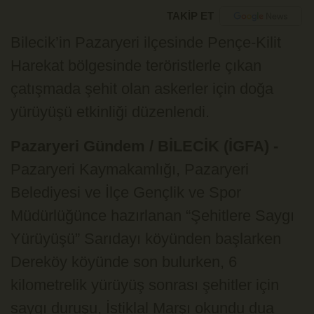
TAKİP ET
Bilecik’in Pazaryeri ilçesinde Pençe-Kilit
Harekat bölgesinde teröristlerle çıkan
çatışmada şehit olan askerler için doğa
yürüyüşü etkinliği düzenlendi.
Pazaryeri Gündem / BİLECİK (İGFA) -
Pazaryeri Kaymakamlığı, Pazaryeri
Belediyesi ve İlçe Gençlik ve Spor
Müdürlüğünce hazırlanan “Şehitlere Saygı
Yürüyüşü” Sarıdayı köyünden başlarken
Dereköy köyünde son bulurken, 6
kilometrelik yürüyüş sonrası şehitler için
saygı duruşu, İstiklal Marşı okundu dua