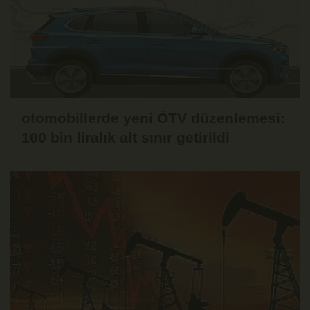
otomobillerde yeni ÖTV düzenlemesi:
100 bin liralık alt sınır getirildi