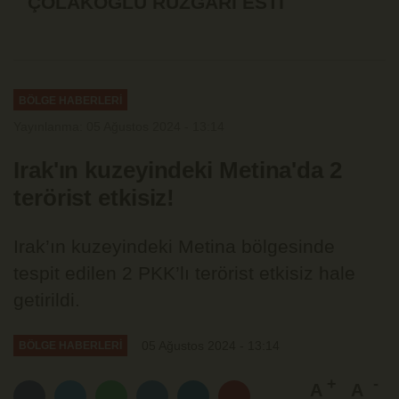
ÇOLAKOĞLU RÜZGÂRI ESTİ
BÖLGE HABERLERİ
Yayınlanma: 05 Ağustos 2024 - 13:14
Irak'ın kuzeyindeki Metina'da 2
terörist etkisiz!
Irak’ın kuzeyindeki Metina bölgesinde
tespit edilen 2 PKK’lı terörist etkisiz hale
getirildi.
05 Ağustos 2024 - 13:14
BÖLGE HABERLERİ
A
A