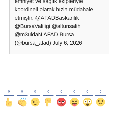
emniyet ve sağlık ekipleriyle
koordineli olarak hızla müdahale
etmiştir. @AFADBaskanlik
@BursaValiligi @altunsalih
@m3uldaN AFAD Bursa
(@bursa_afad) July 6, 2026