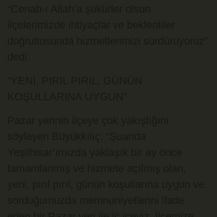
“Cenab-ı Allah’a şükürler olsun
ilçelerimizde ihtiyaçlar ve beklentiler
doğrultusunda hizmetlerimizi sürdürüyoruz”
dedi.
“YENİ, PIRIL PIRIL, GÜNÜN
KOŞULLARINA UYGUN”
Pazar yerinin ilçeye çok yakıştığını
söyleyen Büyükkılıç, “Şuanda
Yeşilhisar’ımızda yaklaşık bir ay önce
tamamlanmış ve hizmete açılmış olan,
yeni, pırıl pırıl, günün koşullarına uygun ve
sorduğumuzda memnuniyetlerini ifade
eden bir Pazar yeri ile iç içeyiz. İlçemize