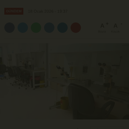
18 Ocak 2026 - 19:37
GÜNDEM
A
A
Büyüt
Küçült