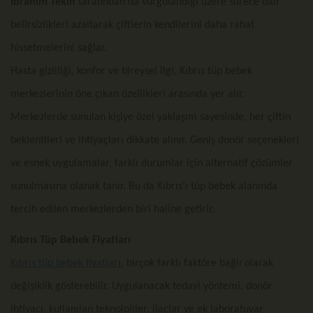
İbrahim Tekin
tarafından da vurgulandığı üzere sürece dair
belirsizlikleri azaltarak çiftlerin kendilerini daha rahat
hissetmelerini sağlar.
Hasta gizliliği, konfor ve bireysel ilgi, Kıbrıs tüp bebek
merkezlerinin öne çıkan özellikleri arasında yer alır.
Merkezlerde sunulan kişiye özel yaklaşım sayesinde, her çiftin
beklentileri ve ihtiyaçları dikkate alınır. Geniş donör seçenekleri
ve esnek uygulamalar, farklı durumlar için alternatif çözümler
sunulmasına olanak tanır. Bu da Kıbrıs’ı tüp bebek alanında
tercih edilen merkezlerden biri haline getirir.
Kıbrıs Tüp Bebek Fiyatları
Kıbrıs tüp bebek fiyatları
, birçok farklı faktöre bağlı olarak
değişiklik gösterebilir. Uygulanacak tedavi yöntemi, donör
ihtiyacı, kullanılan teknolojiler, ilaçlar ve ek laboratuvar