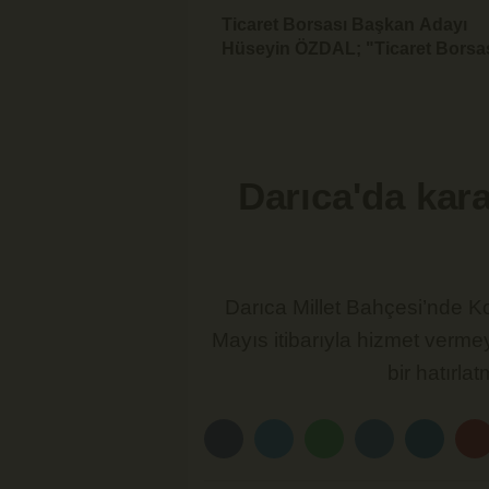
Ticaret Borsası Başkan Adayı
Hüseyin ÖZDAL; "Ticaret Borsas
Üyesinin Yanında Olduğu Ölçüd
Güçlüdür"
Darıca'da kar
Darıca Millet Bahçesi’nde Ko
Mayıs itibarıyla hizmet vermey
bir hatırla