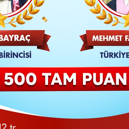
FA) - Cumhurbaşkanı Recep Tayyip Erdoğan, Belçika 
TAKİP ET
SON