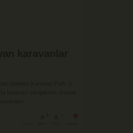
yan karavanlar
dan işletilen Karavan Park, 1
rkta karavan sahiplerine önemli
ravanları...
A
A
Büyüt
Küçült
Yazdır
Yorumlar