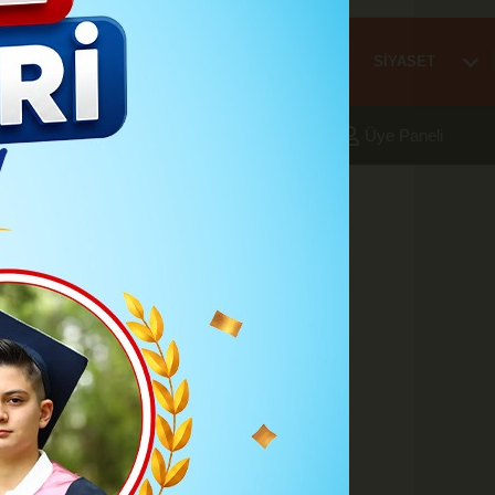
Mİ
EĞİTİM
HABER
KARAMAN
SAĞLIK
SİYASET
aleri
Foto Galeri
Yazarlar
Üye Paneli
hip
unma vurgusu:
me sahip
 gerçekleştirdiği görüşmede
anlarında iş birliği mesajları