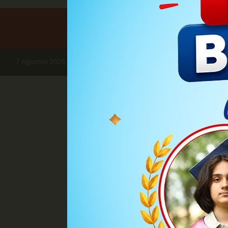
7 Ağustos 2026, Cuma
Haberler
HABER
Cumhurbaşkanı Er
Cumhurbaşkan
Türkiye
Cumhurbaşkanı Recep Tayyip
Türkiye-Belçika ilişkileri, A