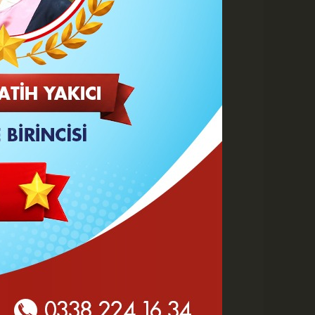
Kraliçesi Math...
A
A
Büyüt
Küçült
Yazdır
Yorumlar
 HABERLER
Göz Altı Dolgusu Neden
Şişlik Yapar ve Ne Zaman
Eritilir?
Karaman Belediyesi İtfaiye
Personeli Abdullah Dönmez
Vefat Etti
Karaman 2. OSB'de Altyapı
Çalışmaları Masaya Yatırıldı
Hasan Bircan Hayatını
Kaybetti