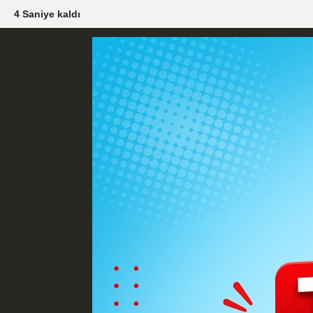
2 Saniye kaldı
Künye
İletişim
Çerez Politikası
G