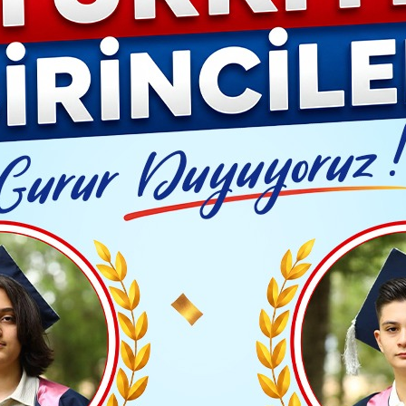
YAŞAM- MODA
İLAN
GÜNDEM
ASAYİŞ
EMLAK
EKONO
Video G
doğan'dan AB ve savunma vurgusu: Türkiye-AB ilişkileri stratejik öneme sa
Yayınlanma: 12 Mayıs 2026 - 16:16
HABER
ı Erdoğan'dan AB ve sav
-AB ilişkileri stratejik öne
 Erdoğan, Kraliçe Mathilde ile Vahdettin Köşkü’nde
vrupa Birliği süreci, savunma sanayii ve yeşil enerji al