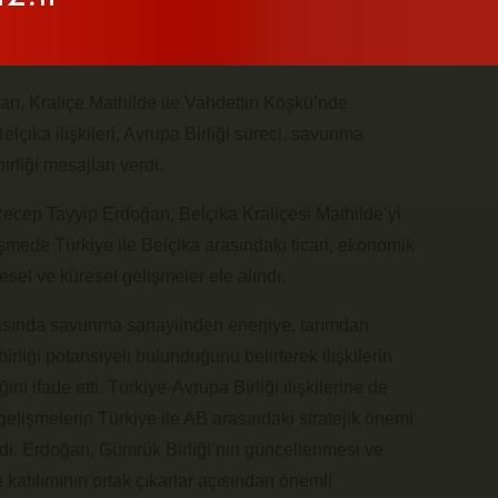
, Kraliçe Mathilde ile Vahdettin Köşkü’nde
lçika ilişkileri, Avrupa Birliği süreci, savunma
irliği mesajları verdi.
cep Tayyip Erdoğan, Belçika Kraliçesi Mathilde’yi
şmede Türkiye ile Belçika arasındaki ticari, ekonomik
gesel ve küresel gelişmeler ele alındı.
asında savunma sanayiinden enerjiye, tarımdan
irliği potansiyeli bulunduğunu belirterek ilişkilerin
ini ifade etti. Türkiye-Avrupa Birliği ilişkilerine de
lişmelerin Türkiye ile AB arasındaki stratejik önemi
di. Erdoğan, Gümrük Birliği’nin güncellenmesi ve
katılımının ortak çıkarlar açısından önemli