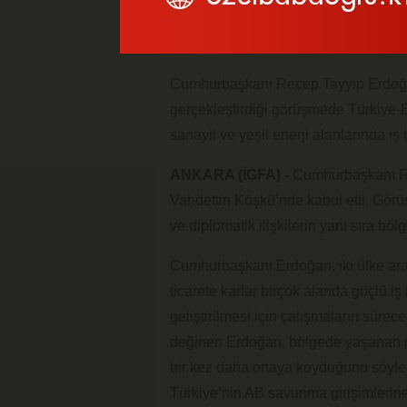
Cumhurbaşkanı Recep Tayyip Erdoğan
gerçekleştirdiği görüşmede Türkiye-Be
sanayii ve yeşil enerji alanlarında iş b
ANKARA (İGFA) -
Cumhurbaşkanı Re
Vahdettin Köşkü’nde kabul etti. Görü
ve diplomatik ilişkilerin yanı sıra böl
Cumhurbaşkanı Erdoğan, iki ülke ar
ticarete kadar birçok alanda güçlü iş b
geliştirilmesi için çalışmaların süreceğ
değinen Erdoğan, bölgede yaşanan ge
bir kez daha ortaya koyduğunu söyle
Türkiye’nin AB savunma girişimlerine 