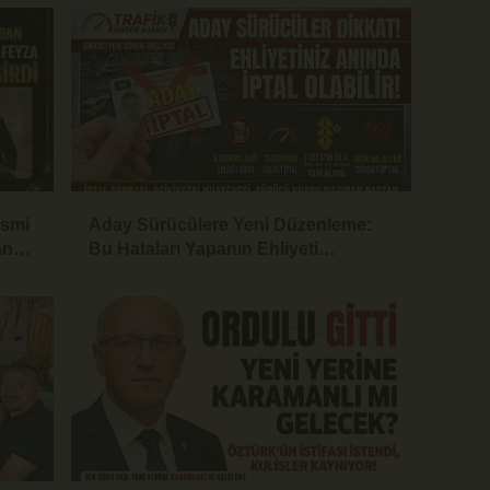
İsmi
Aday Sürücülere Yeni Düzenleme:
an
Bu Hataları Yapanın Ehliyeti
İptalEdilecek