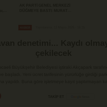
AK PARTİ GENEL MERKEZİ
ı,
DÜĞMEYE BASTI: MURAT
e
ÖZTÜRK'ÜN İSTİFASI İSTENDİ!
Yayınlanma: 12 Mayıs 2026 - 16:16
HABER
avan denetimi... Kaydı olma
çekilecek
caeli Büyükşehir Belediyesi iştiraki Akçapark tarafın
e başladı. Yeni ücret tarifesinin yürürlüğe girdiği pa
tma yapıldı. Buna göre işletmeye kayıt yaptırmayan ka
TAKİP ET