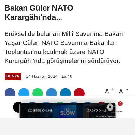
Bakan Güler NATO
Karargâhı'nda...
Brüksel’de bulunan Millî Savunma Bakanı
Yaşar Güler, NATO Savunma Bakanları
Toplantısı’na katılmak üzere NATO
Karargâhı'nda görüşmelerini sürdürüyor.
14 Haziran 2024 - 15:40
DÜNYA
A
A
Büyüt
Küçült
×
Yorumlar
Yorumlar