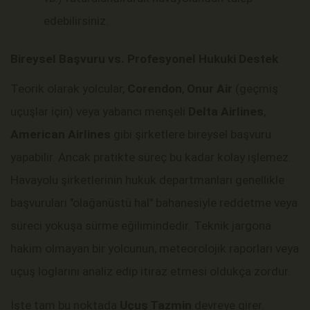
edebilirsiniz.
Bireysel Başvuru vs. Profesyonel Hukuki Destek
Teorik olarak yolcular,
Corendon
,
Onur Air
(geçmiş
uçuşlar için) veya yabancı menşeli
Delta Airlines
,
American Airlines
gibi şirketlere bireysel başvuru
yapabilir. Ancak pratikte süreç bu kadar kolay işlemez.
Havayolu şirketlerinin hukuk departmanları genellikle
başvuruları "olağanüstü hal" bahanesiyle reddetme veya
süreci yokuşa sürme eğilimindedir. Teknik jargona
hakim olmayan bir yolcunun, meteorolojik raporları veya
uçuş loglarını analiz edip itiraz etmesi oldukça zordur.
İşte tam bu noktada
Uçuş Tazmin
devreye girer.