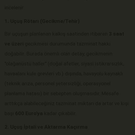
incelenir:
1. Uçuş Rötarı (Gecikme/Tehir)
Bir uçuşun planlanan kalkış saatinden itibaren
3 saat
ve üzeri
gecikmesi durumunda tazminat hakkı
doğabilir. Burada önemli olan detay, gecikmenin
"olağanüstü haller" (doğal afetler, siyasi istikrarsızlık,
havaalanı kule grevleri vb.) dışında, havayolu kaynaklı
(teknik arıza, personel yetersizliği, operasyonel
planlama hatası) bir sebepten oluşmasıdır. Mesafe
arttıkça alabileceğiniz tazminat miktarı da artar ve kişi
başı
600 Euro'ya
kadar çıkabilir.
2. Uçuş İptali ve Aktarma Kaçırma