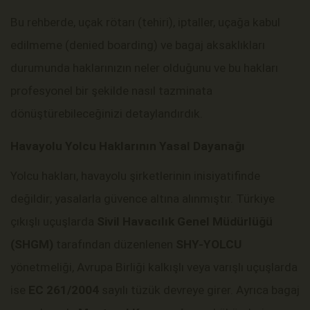
Bu rehberde, uçak rötarı (tehiri), iptaller, uçağa kabul
edilmeme (denied boarding) ve bagaj aksaklıkları
durumunda haklarınızın neler olduğunu ve bu hakları
profesyonel bir şekilde nasıl tazminata
dönüştürebileceğinizi detaylandırdık.
Havayolu Yolcu Haklarının Yasal Dayanağı
Yolcu hakları, havayolu şirketlerinin inisiyatifinde
değildir; yasalarla güvence altına alınmıştır. Türkiye
çıkışlı uçuşlarda
Sivil Havacılık Genel Müdürlüğü
(SHGM)
tarafından düzenlenen
SHY-YOLCU
yönetmeliği, Avrupa Birliği kalkışlı veya varışlı uçuşlarda
ise
EC 261/2004
sayılı tüzük devreye girer. Ayrıca bagaj