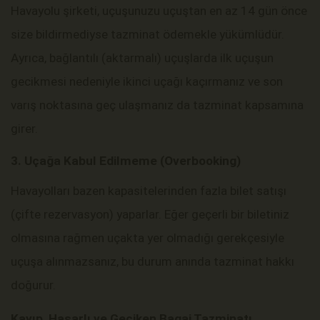
Havayolu şirketi, uçuşunuzu uçuştan en az 14 gün önce
size bildirmediyse tazminat ödemekle yükümlüdür.
Ayrıca, bağlantılı (aktarmalı) uçuşlarda ilk uçuşun
gecikmesi nedeniyle ikinci uçağı kaçırmanız ve son
varış noktasına geç ulaşmanız da tazminat kapsamına
girer.
3. Uçağa Kabul Edilmeme (Overbooking)
Havayolları bazen kapasitelerinden fazla bilet satışı
(çifte rezervasyon) yaparlar. Eğer geçerli bir biletiniz
olmasına rağmen uçakta yer olmadığı gerekçesiyle
uçuşa alınmazsanız, bu durum anında tazminat hakkı
doğurur.
Kayıp, Hasarlı ve Geciken Bagaj Tazminatı