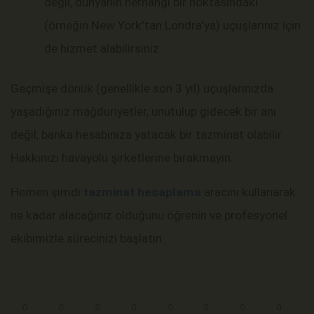
değil, dünyanın herhangi bir noktasındaki
(örneğin New York'tan Londra'ya) uçuşlarınız için
de hizmet alabilirsiniz.
Geçmişe dönük (genellikle son 3 yıl) uçuşlarınızda
yaşadığınız mağduriyetler, unutulup gidecek bir anı
değil, banka hesabınıza yatacak bir tazminat olabilir.
Hakkınızı havayolu şirketlerine bırakmayın.
Hemen şimdi
tazminat hesaplama
aracını kullanarak
ne kadar alacağınız olduğunu öğrenin ve profesyonel
ekibimizle sürecinizi başlatın.