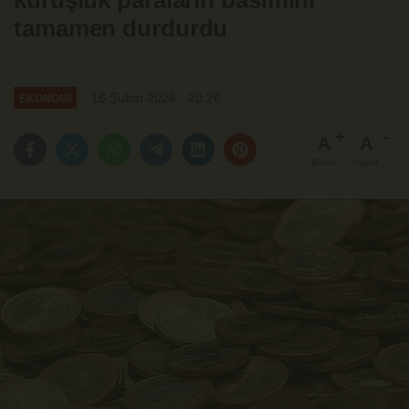
kuruşluk paraların basımını
tamamen durdurdu
16 Şubat 2026 - 20:26
EKONOMİ
A
A
Büyüt
Küçült