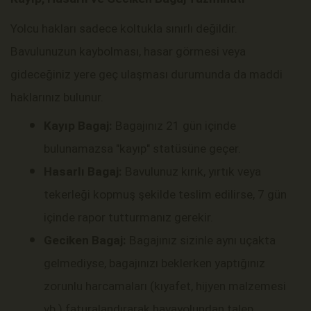
Yolcu hakları sadece koltukla sınırlı değildir.
Bavulunuzun kaybolması, hasar görmesi veya
gideceğiniz yere geç ulaşması durumunda da maddi
haklarınız bulunur.
Kayıp Bagaj:
Bagajınız 21 gün içinde
bulunamazsa "kayıp" statüsüne geçer.
Hasarlı Bagaj:
Bavulunuz kırık, yırtık veya
tekerleği kopmuş şekilde teslim edilirse, 7 gün
içinde rapor tutturmanız gerekir.
Geciken Bagaj:
Bagajınız sizinle aynı uçakta
gelmediyse, bagajınızı beklerken yaptığınız
zorunlu harcamaları (kıyafet, hijyen malzemesi
vb.) faturalandırarak havayolundan talep