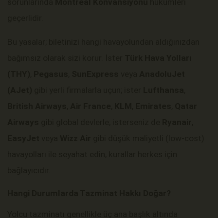
sorunlarında
Montreal Konvansiyonu
hükümleri
geçerlidir.
Bu yasalar; biletinizi hangi havayolundan aldığınızdan
bağımsız olarak sizi korur. İster
Türk Hava Yolları
(THY)
,
Pegasus
,
SunExpress
veya
AnadoluJet
(AJet)
gibi yerli firmalarla uçun; ister
Lufthansa
,
British Airways
,
Air France
,
KLM
,
Emirates
,
Qatar
Airways
gibi global devlerle; isterseniz de
Ryanair
,
EasyJet
veya
Wizz Air
gibi düşük maliyetli (low-cost)
havayolları ile seyahat edin, kurallar herkes için
bağlayıcıdır.
Hangi Durumlarda Tazminat Hakkı Doğar?
Yolcu tazminatı genellikle üç ana başlık altında