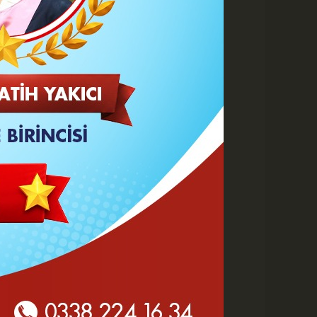
A
A
Büyüt
Küçült
Yazdır
Yorumlar
 HABERLER
Göz Altı Dolgusu Neden
Şişlik Yapar ve Ne Zaman
Eritilir?
Karaman Belediyesi İtfaiye
Personeli Abdullah Dönmez
Vefat Etti
Karaman 2. OSB'de Altyapı
Çalışmaları Masaya Yatırıldı
Hasan Bircan Hayatını
Kaybetti
MHP Karaman'da Kongre
Takvimi Başlıyor