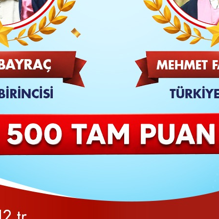
TAKİP ET
SON