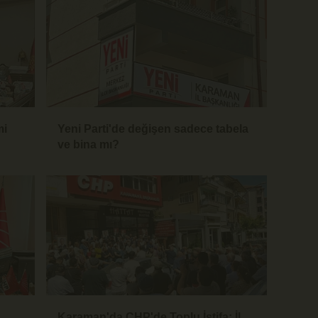
mi
Yeni Parti'de değişen sadece tabela
ve bina mı?
Karaman'da CHP'de Toplu İstifa: İl