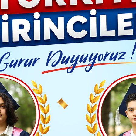
YAŞAM- MODA
İLAN
GÜNDEM
ASAYİŞ
EMLAK
EKONO
Video G
 Eğer İsrail bugün durdurulmazsa yarın Türkiye'nin bir bölgesini de sınırların
Yayınlanma: 01 Eylül 2025 - 09:55
Güncelleme: 01 Eylül 2025 - 0
YASET
ı: Eğer İsrail bugün durdu
 bir bölgesini de sınırlarına
harekete geçecektir