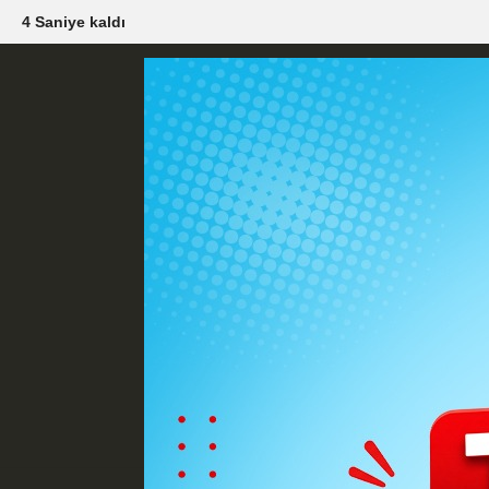
2 Saniye kaldı
Künye
İletişim
Çerez Politikası
G