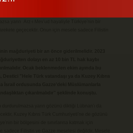
ÜK Birlik Partisi Genel Başkanı Mustafa Destici
azsa yarın Arz-ı Mev'ud hayaliyle Türkiye'nin bir
harekete geçecektir. Onun için mesele sadece Filistin
nin mağduriyeti bir an önce giderilmelidir. 2023
duriyetten dolayı en az 10 bin TL hak kaybı
dırılmalıdır. Ocak beklenmeden ekim ayında bu
ca, Destici "Hele Türk vatandaşı ya da Kuzey Kıbrıs
a İsrail ordusunda Gazze'deki Müslümanlarla
ndaşlıktan çıkarılmalıdır” şeklinde konuştu.
ün durdurulmazsa yarın gözünü diktiği Lübnan'ı da
decektir, Kuzey Kıbrıs Türk Cumhuriyeti'ne de gözünü
ye'nin bir bölgesini de sınırlarına katmak için
e sadece Filistin ve Gazze meselesi değildir. Mesele