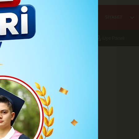
Mİ
EĞİTİM
HABER
KARAMAN
SAĞLIK
SİYASET
aleri
Foto Galeri
Yazarlar
Üye Paneli
a katmak için harekete geçecektir
9:55
rulmazsa yarın
 katmak için