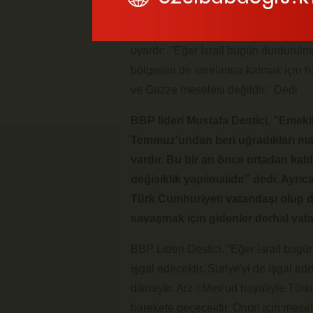
Kartal ilçe kongresinde konuşan BÜY
uyardı: ''Eğer İsrail bugün durdurulm
bölgesini de sınırlarına katmak için 
ve Gazze meselesi değildir.'' Dedi
BBP lideri Mustafa Destici, "Emekli
Temmuz'undan beri uğradıkları mağ
vardır. Bu bir an önce ortadan kal
değişiklik yapılmalıdır” dedi. Ayrı
Türk Cumhuriyeti vatandaşı olup d
savaşmak için gidenler derhal vata
BBP Lideri Destici, “Eğer İsrail bug
işgal edecektir, Suriye'yi de işgal e
dikmiştir. Arz-ı Mev'ud hayaliyle Türki
harekete geçecektir. Onun için mesel