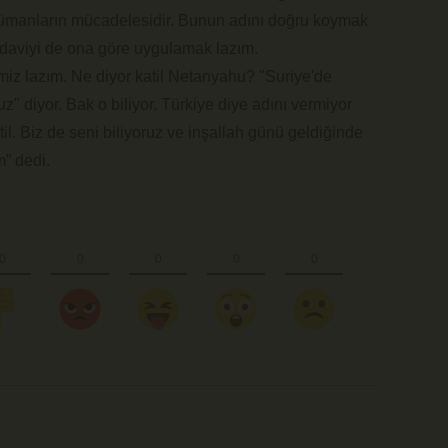
slümanların mücadelesidir. Bunun adını doğru koymak
edaviyi de ona göre uygulamak lazım.
iz lazım. Ne diyor katil Netanyahu? "Suriye'de
z" diyor. Bak o biliyor. Türkiye diye adını vermiyor
il. Biz de seni biliyoruz ve inşallah günü geldiğinde
” dedi.