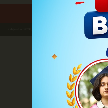
7 Ağustos 2026, Cuma
Haberler
SİYASET
Destici Uyardı:
Sİ
Destici Uyard
Türkiye'nin