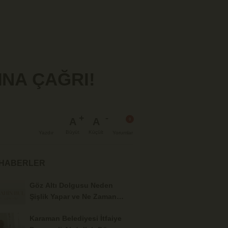
NA ÇAĞRI!
A
A
Büyüt
Küçült
Yazdır
Yorumlar
 HABERLER
Göz Altı Dolgusu Neden
Şişlik Yapar ve Ne Zaman
Eritilir?
Karaman Belediyesi İtfaiye