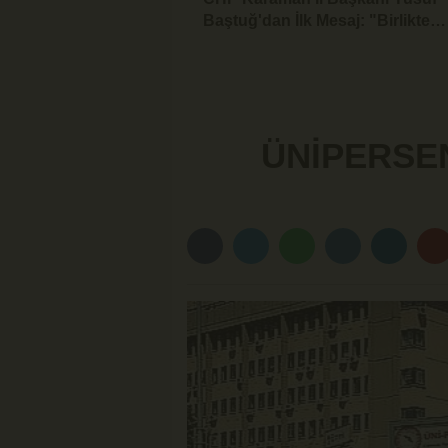
Baştuğ'dan İlk Mesaj: "Birlikte
Dinleyecek, Birlikte Mücadele
Edeceğiz"
ÜNİPERSE