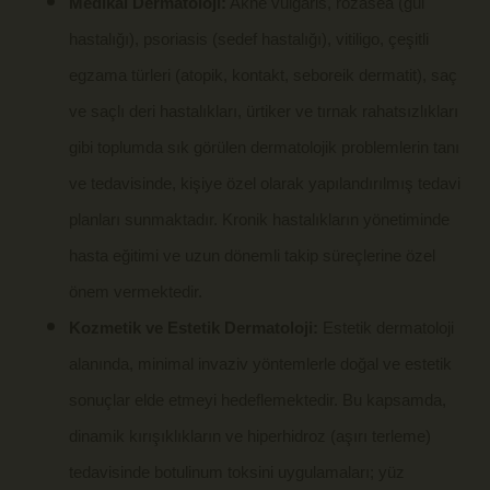
Medikal Dermatoloji:
Akne vulgaris, rozasea (gül
hastalığı), psoriasis (sedef hastalığı), vitiligo, çeşitli
egzama türleri (atopik, kontakt, seboreik dermatit), saç
ve saçlı deri hastalıkları, ürtiker ve tırnak rahatsızlıkları
gibi toplumda sık görülen dermatolojik problemlerin tanı
ve tedavisinde, kişiye özel olarak yapılandırılmış tedavi
planları sunmaktadır. Kronik hastalıkların yönetiminde
hasta eğitimi ve uzun dönemli takip süreçlerine özel
önem vermektedir.
Kozmetik ve Estetik Dermatoloji:
Estetik dermatoloji
alanında, minimal invaziv yöntemlerle doğal ve estetik
sonuçlar elde etmeyi hedeflemektedir. Bu kapsamda,
dinamik kırışıklıkların ve hiperhidroz (aşırı terleme)
tedavisinde botulinum toksini uygulamaları; yüz