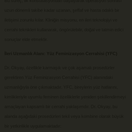
Bu süreç, ilk konsültasyondan başlayarak operasyon sonrası
uzun dönemli takibe kadar uzanan, şeffaf ve hasta odaklı bir
iletişimi zorunlu kılar. Kliniğin misyonu, en ileri teknolojiyi ve
cerrahi teknikleri kullanarak, öngörülebilir, doğal ve tatmin edici
sonuçlar elde etmektir.
İleri Uzmanlık Alanı: Yüz Feminizasyon Cerrahisi (YFC)
Dr. Okyay, özellikle karmaşık ve çok aşamalı prosedürler
gerektiren Yüz Feminizasyon Cerrahisi (YFC) alanındaki
uzmanlığıyla öne çıkmaktadır. YFC, bireylerin yüz hatlarını,
kimlikleriyle uyumlu feminen özelliklerle yeniden şekillendirmeyi
amaçlayan kapsamlı bir cerrahi yaklaşımdır. Dr. Okyay, bu
alanda aşağıdaki prosedürleri tekil veya kombine olarak büyük
bir yetkinlikle uygulamaktadır: