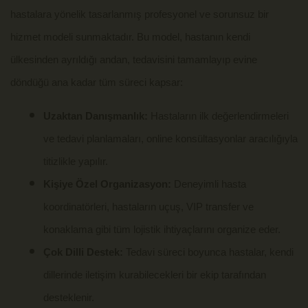
hastalara yönelik tasarlanmış profesyonel ve sorunsuz bir
hizmet modeli sunmaktadır. Bu model, hastanın kendi
ülkesinden ayrıldığı andan, tedavisini tamamlayıp evine
döndüğü ana kadar tüm süreci kapsar:
Uzaktan Danışmanlık:
Hastaların ilk değerlendirmeleri
ve tedavi planlamaları, online konsültasyonlar aracılığıyla
titizlikle yapılır.
Kişiye Özel Organizasyon:
Deneyimli hasta
koordinatörleri, hastaların uçuş, VIP transfer ve
konaklama gibi tüm lojistik ihtiyaçlarını organize eder.
Çok Dilli Destek:
Tedavi süreci boyunca hastalar, kendi
dillerinde iletişim kurabilecekleri bir ekip tarafından
desteklenir.