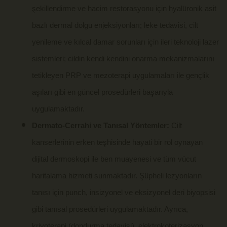
şekillendirme ve hacim restorasyonu için hyalüronik asit
bazlı dermal dolgu enjeksiyonları; leke tedavisi, cilt
yenileme ve kılcal damar sorunları için ileri teknoloji lazer
sistemleri; cildin kendi kendini onarma mekanizmalarını
tetikleyen PRP ve mezoterapi uygulamaları ile gençlik
aşıları gibi en güncel prosedürleri başarıyla
uygulamaktadır.
Dermato-Cerrahi ve Tanısal Yöntemler:
Cilt
kanserlerinin erken teşhisinde hayati bir rol oynayan
dijital dermoskopi ile ben muayenesi ve tüm vücut
haritalama hizmeti sunmaktadır. Şüpheli lezyonların
tanısı için punch, insizyonel ve eksizyonel deri biyopsisi
gibi tanısal prosedürleri uygulamaktadır. Ayrıca,
kriyoterapi (dondurma tedavisi), elektrokoterizasyon