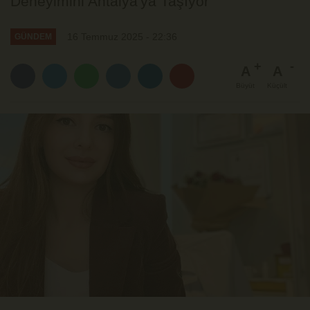
Deneyimini Antalya'ya Taşıyor
16 Temmuz 2025 - 22:36
GÜNDEM
A
A
Büyüt
Küçült