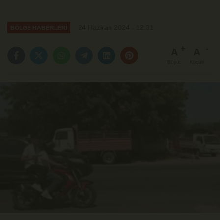
24 Haziran 2024 - 12:31
BÖLGE HABERLERİ
A
A
Büyüt
Küçült