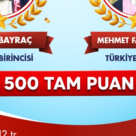
TAKİP ET
SON