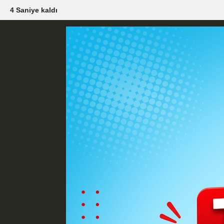
2 Saniye kaldı
Künye
İletişim
Çerez Politikası
G