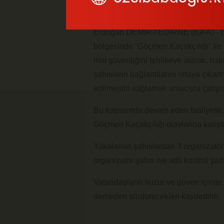
Erdoğan DEMİR / EDİRNE (İGFA) - Ed
bölgesinde “Göçmen Kaçakçılığı” il
mal güvenliğini tehlikeye atarak, ha
şahısların bağlantılarını ortaya çıkart
edilmesini sağlamak amacıyla çalışma
Bu kapsamda devam eden faaliyette, 
Göçmen Kaçakçılığı olaylarına karıştı
Yakalanan şahıslardan 3 organizatör ç
organizatör şahıs ise adli kontrol şart
Vatandaşların huzur ve güven içind
demeden sürdürecekleri kaydedildi.