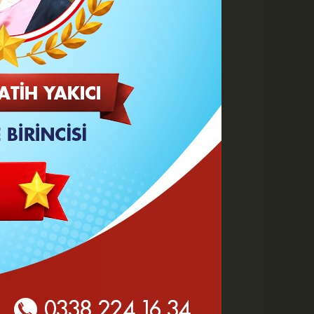
Büyüt
Küçült
Yazdır
Yorumlar
 HABERLER
Göz Altı Dolgusu Neden
Şişlik Yapar ve Ne Zaman
Eritilir?
Karaman Belediyesi İtfaiye
Personeli Abdullah Dönmez
Vefat Etti
Karaman 2. OSB'de Altyapı
Çalışmaları Masaya Yatırıldı
Hasan Bircan Hayatını
Kaybetti
MHP Karaman'da Kongre
Takvimi Başlıyor