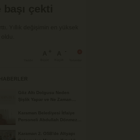
 başı çekti
ttı. Yıllık değişimin en yüksek
 oldu.
A
A
Büyüt
Küçült
Yazdır
Yorumlar
 HABERLER
Göz Altı Dolgusu Neden
Şişlik Yapar ve Ne Zaman
Eritilir?
Karaman Belediyesi İtfaiye
Personeli Abdullah Dönmez
Vefat Etti
Karaman 2. OSB'de Altyapı