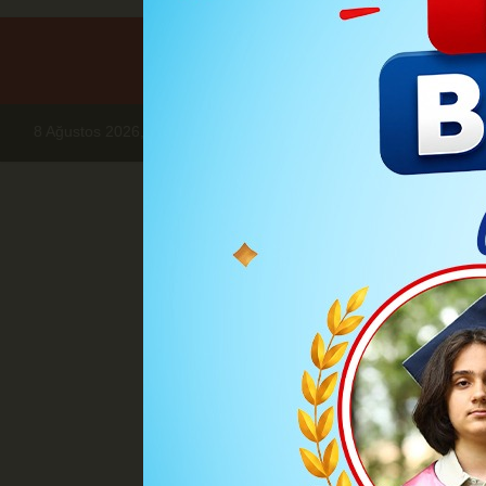
8 Ağustos 2026, Cumartesi
Haberler
BÖLGE HABERLERİ
Edi
Edirne'de j
Edirne İl Jandarma Komuta