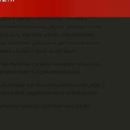
irne İl Jandarma Komutanlığı, sorumluluk
e mücadele kapsamında; göçmen şahısların can ve
ksız kazanç elde etme yolunda olan organizatör
mak ve faillerini yakalayarak adli mercilere teslim
larına aralıksız olarak devam ediyor.
İstanbul ilinde icra edilen operasyon sonucunda;
ğı tespit edilen 5 organizatör yakalandı.
ıkarıldıkları adli makamlarca tutuklanırken, diğer 2
ı ile tutuksuz yargılanmak üzere serbest bırakıldı.
e yaşaması amacıyla çalışmaları gece gündüz