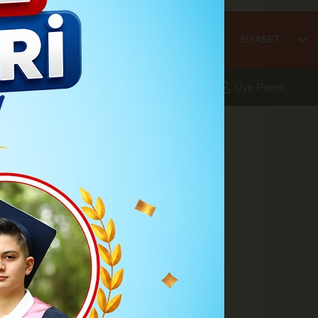
Mİ
EĞİTİM
HABER
KARAMAN
SAĞLIK
SİYASET
aleri
Foto Galeri
Yazarlar
Üye Paneli
örü yakaladı
m ettiğini ve son olarak 5
A
A