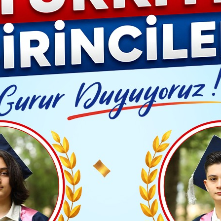
YAŞAM- MODA
İLAN
GÜNDEM
ASAYİŞ
EMLAK
EKONO
Video G
rne'de jandarma 5 göçmen organizatörü yakaladı
Yayınlanma: 21 Ekim 2024 - 13:04
BÖLGE HABERLERİ
andarma 5 göçmen organizat
nlığı göçmen kaçakçılığı ile ilgili çalışmaların deva
organizatörün yakalandığını açıkladı.