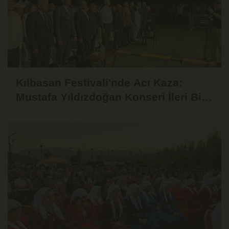
Kılbasan Festivali'nde Acı Kaza:
Mustafa Yıldızdoğan Konseri İleri Bir
Tarihe Ertelendi