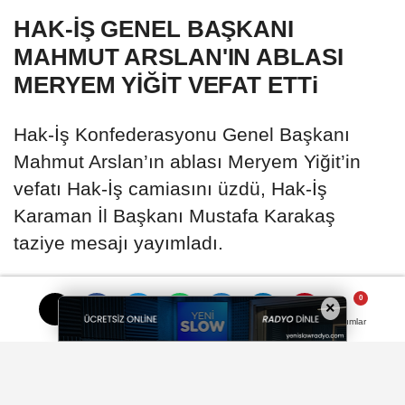
HAK-İŞ GENEL BAŞKANI
MAHMUT ARSLAN'IN ABLASI
MERYEM YİĞİT VEFAT ETTi
Hak-İş Konfederasyonu Genel Başkanı
Mahmut Arslan’ın ablası Meryem Yiğit’in
vefatı Hak-İş camiasını üzdü, Hak-İş
Karaman İl Başkanı Mustafa Karakaş
taziye mesajı yayımladı.
30 Nisan 2026 - 10:15
BÖLGE HABERLERİ
×
Yorumlar
Yorumlar
A
A
Büyüt
Küçült