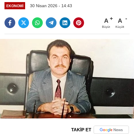
30 Nisan 2026 - 14:43
EKONOMİ
A
A
Büyüt
Küçült
TAKİP ET