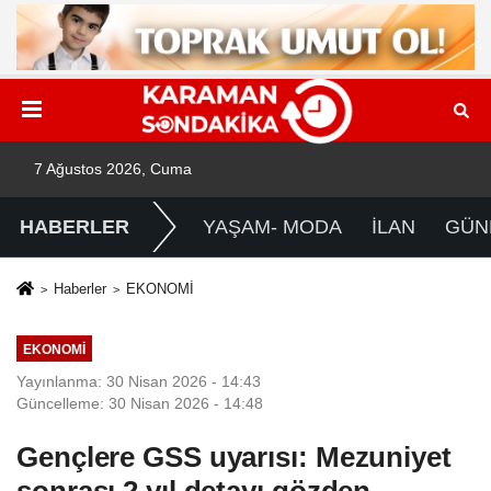
7 Ağustos 2026, Cuma
HABERLER
YAŞAM- MODA
İLAN
GÜN
Haberler
EKONOMİ
EKONOMİ
Yayınlanma: 30 Nisan 2026 - 14:43
Güncelleme: 30 Nisan 2026 - 14:48
Gençlere GSS uyarısı: Mezuniyet