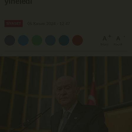
yineledi
05 Kasım 2024 - 12:47
SİYASET
A
A
Büyüt
Küçült