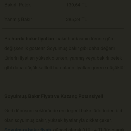
Bakırlı Petek
130,64 TL
Yanmış Bakır
285,24 TL
Bu
hurda bakır fiyatları
, bakır hurdasının türüne göre
değişkenlik gösterir. Soyulmuş bakır gibi daha değerli
türlerin fiyatları yüksek olurken, yanmış veya bakırlı petek
gibi daha düşük kaliteli hurdaların fiyatları görece düşüktür.
Soyulmuş Bakır Fiyatı ve Kazanç Potansiyeli
Geri dönüşüm sektöründe en değerli bakır türlerinden biri
olan soyulmuş bakır, yüksek fiyatlarıyla dikkat çeker.
Soyulmuş bakır fiyatı
, güncel olarak 310,14 TL/Kg olarak