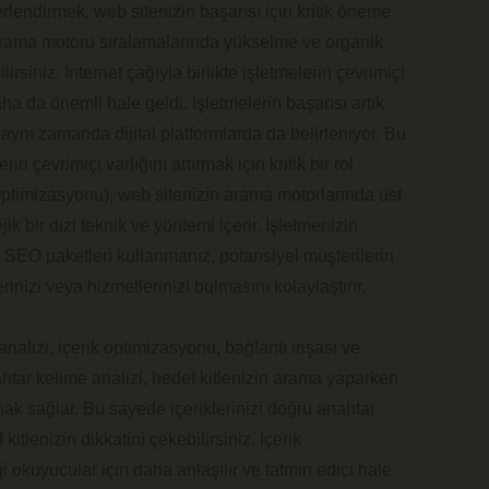
rlendirmek, web sitenizin başarısı için kritik öneme
 arama motoru sıralamalarında yükselme ve organik
ilirsiniz. İnternet çağıyla birlikte işletmelerin çevrimiçi
a da önemli hale geldi. İşletmelerin başarısı artık
aynı zamanda dijital platformlarda da belirleniyor. Bu
in çevrimiçi varlığını artırmak için kritik bir rol
timizasyonu), web sitenizin arama motorlarında üst
ik bir dizi teknik ve yöntemi içerir. İşletmenizin
n SEO paketleri kullanmanız, potansiyel müşterilerin
erinizi veya hizmetlerinizi bulmasını kolaylaştırır.
analizi, içerik optimizasyonu, bağlantı inşası ve
htar kelime analizi, hedef kitlenizin arama yaparken
anak sağlar. Bu sayede içeriklerinizi doğru anahtar
kitlenizin dikkatini çekebilirsiniz. İçerik
i okuyucular için daha anlaşılır ve tatmin edici hale