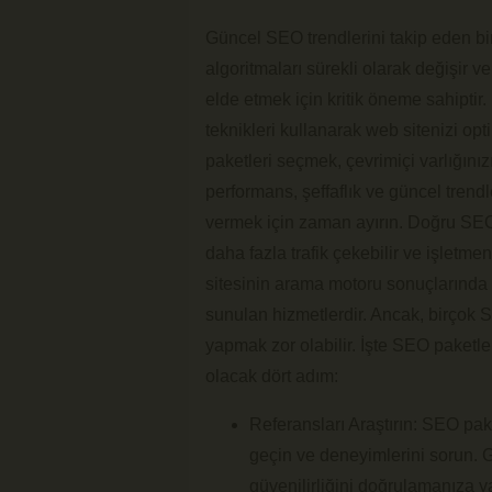
Güncel SEO trendlerini takip eden bi
algoritmaları sürekli olarak değişir 
elde etmek için kritik öneme sahiptir
teknikleri kullanarak web sitenizi opt
paketleri seçmek, çevrimiçi varlığını
performans, şeffaflık ve güncel trendl
vermek için zaman ayırın. Doğru SEO p
daha fazla trafik çekebilir ve işletmen
sitesinin arama motoru sonuçlarında 
sunulan hizmetlerdir. Ancak, birçok S
yapmak zor olabilir. İşte SEO paketle
olacak dört adım:
Referansları Araştırın: SEO pake
geçin ve deneyimlerini sorun. Ge
güvenilirliğini doğrulamanıza ya