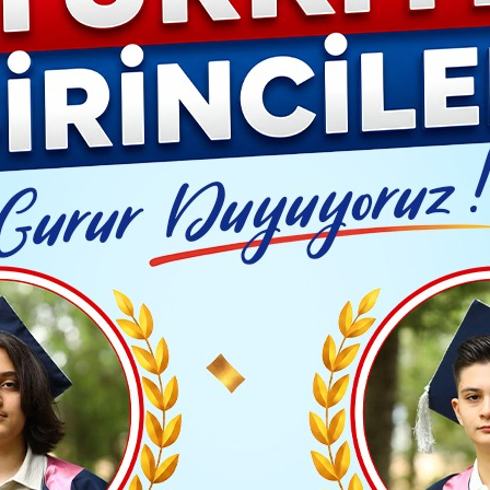
Video G
kili SEO Paketleri Nasıl Seçilir?
Yayınlanma: 26 Mayıs 2024 - 14:48
GÜNDEM
 ve Etkili SEO Paketleri Nası
Güvenilir ve Etkili SEO Paketleri Nasıl Seçilir?
TAKİP ET