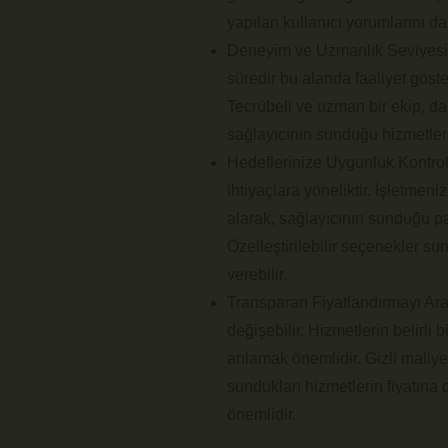
yapılan kullanıcı yorumlarını da 
Deneyim ve Uzmanlık Seviyesin
süredir bu alanda faaliyet göste
Tecrübeli ve uzman bir ekip, da
sağlayıcının sunduğu hizmetleri
Hedeflerinize Uygunluk Kontrolü
ihtiyaçlara yöneliktir. İşletmeni
alarak, sağlayıcının sunduğu p
Özelleştirilebilir seçenekler sun
verebilir.
Transparan Fiyatlandırmayı Araşt
değişebilir. Hizmetlerin belirli b
anlamak önemlidir. Gizli maliye
sundukları hizmetlerin fiyatına 
önemlidir.