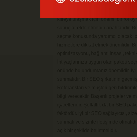
Güvenilir ve etkili
Google seo paketl
kitleye ulaşmak için önemli bir rol o
sonuçlar elde etmenin anahtarıdır. Bu
seçme konusunda yardımcı olacak ipu
hizmetlere dikkat etmek önemlidir. Bi
optimizasyonu, bağlantı inşası, teknik 
İhtiyaçlarınıza uygun olan paketi seçe
önünde bulundurmanız önemlidir. İyi 
sunmalıdır. Bir SEO şirketinin geçmi
Referansları ve müşteri geri bildirimle
bilgi verecektir. Başarılı projeler ve
işaretleridir. Şeffaflık da bir SEO 
faktördür. İyi bir SEO sağlayıcısı, s
sunmalı ve sizinle iletişimde olmalıd
açık bir şekilde belirtmelidir.