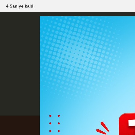
2 Saniye kaldı
Künye
İletişim
Çerez Politikası
G