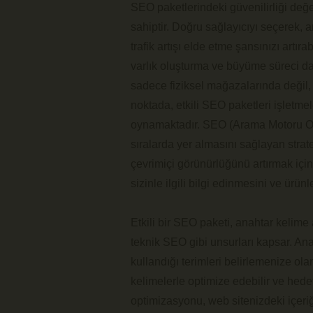
SEO paketlerindeki güvenilirliği değe
sahiptir. Doğru sağlayıcıyı seçerek,
trafik artışı elde etme şansınızı artırab
varlık oluşturma ve büyüme süreci dah
sadece fiziksel mağazalarında değil, 
noktada, etkili SEO paketleri işletmeler
oynamaktadır. SEO (Arama Motoru Op
sıralarda yer almasını sağlayan stratej
çevrimiçi görünürlüğünü artırmak içi
sizinle ilgili bilgi edinmesini ve ürünl
Etkili bir SEO paketi, anahtar kelime 
teknik SEO gibi unsurları kapsar. Ana
kullandığı terimleri belirlemenize ol
kelimelerle optimize edebilir ve hedef 
optimizasyonu, web sitenizdeki içeriğ