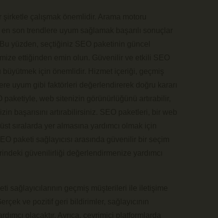
r şirketle çalışmak önemlidir. Arama motoru
ve en son trendlere uyum sağlamak başarılı sonuçlar
. Bu yüzden, seçtiğiniz SEO paketinin güncel
imize ettiğinden emin olun. Güvenilir ve etkili SEO
zı büyütmek için önemlidir. Hizmet içeriği, geçmiş
ere uyum gibi faktörleri değerlendirerek doğru kararı
aketiyle, web sitenizin görünürlüğünü artırabilir,
izin başarısını artırabilirsiniz. SEO paketleri, bir web
üst sıralarda yer almasına yardımcı olmak için
EO paketi sağlayıcısı arasında güvenilir bir seçim
rindeki güvenilirliği değerlendirmenize yardımcı
ti sağlayıcılarının geçmiş müşterileri ile iletişime
rçek ve pozitif geri bildirimler, sağlayıcının
rdımcı olacaktır. Ayrıca, çevrimiçi platformlarda