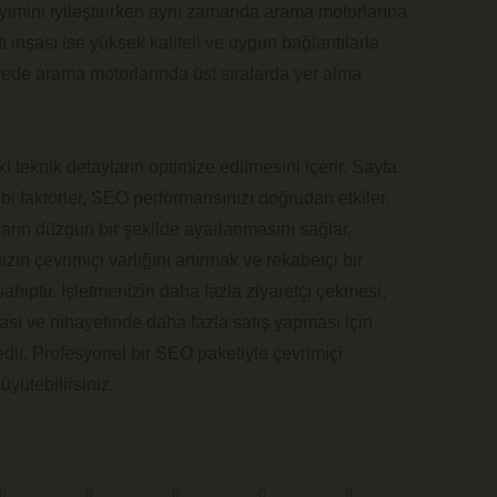
eyimini iyileştirirken aynı zamanda arama motorlarına
ı inşası ise yüksek kaliteli ve uygun bağlantılarla
sayede arama motorlarında üst sıralarda yer alma
 teknik detayların optimize edilmesini içerir. Sayfa
ibi faktörler, SEO performansınızı doğrudan etkiler.
rların düzgün bir şekilde ayarlanmasını sağlar.
zin çevrimiçi varlığını artırmak ve rekabetçi bir
ahiptir. İşletmenizin daha fazla ziyaretçi çekmesi,
ası ve nihayetinde daha fazla satış yapması için
ir. Profesyonel bir SEO paketiyle çevrimiçi
üyütebilirsiniz.