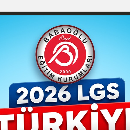
YAŞAM- MODA
İLAN
GÜNDEM
ASAYİŞ
EMLAK
EKONO
izlilik İlkeleri
Karaman Nöbetçi Eczaneler