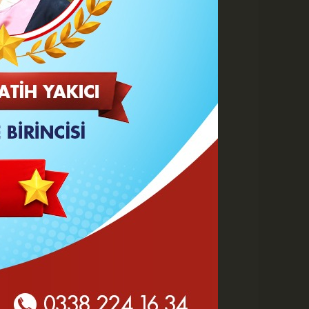
 HABERLER
Göz Altı Dolgusu Neden
Şişlik Yapar ve Ne Zaman
Eritilir?
Karaman Belediyesi İtfaiye
Personeli Abdullah Dönmez
Vefat Etti
Karaman 2. OSB'de Altyapı
Çalışmaları Masaya Yatırıldı
Hasan Bircan Hayatını
Kaybetti
MHP Karaman'da Kongre
Takvimi Başlıyor