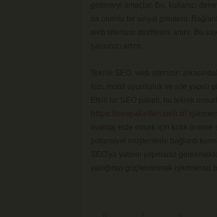
getirmeyi amaçlar. Bu, kullanıcı den
da olumlu bir sinyal gönderir. Bağlant
web sitenizin otoritesini artırır. Bu 
şansınızı artırır.
Teknik SEO, web sitenizin arkasındaki
hızı, mobil uyumluluk ve site yapısı g
Etkili bir SEO paketi, bu teknik unsu
https://seopaketleri.web.tr/
işletmeni
avantaj elde etmek için kritik öneme s
potansiyel müşterilerle bağlantı kurm
SEO'ya yatırım yapmanız gerekmekted
varlığınızı güçlendirerek işletmenizi b