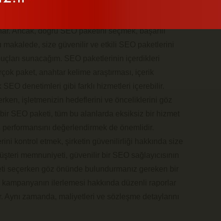
eri
, çevrimiçi varlığınızı büyütmek ve hedeflenen
ynar. Ancak, doğru SEO paketini seçmek, başarılı
 makalede, size güvenilir ve etkili SEO paketlerini
çları sunacağım. SEO paketlerinin içerdikleri
rçok paket, anahtar kelime araştırması, içerik
SEO denetimleri gibi farklı hizmetleri içerebilir.
rken, işletmenizin hedeflerini ve önceliklerini göz
bir SEO paketi, tüm bu alanlarda eksiksiz bir hizmet
ş performansını değerlendirmek de önemlidir.
rini kontrol etmek, şirketin güvenilirliği hakkında size
 müşteri memnuniyeti, güvenilir bir SEO sağlayıcısının
paketi seçerken göz önünde bulundurmanız gereken bir
ize kampanyanın ilerlemesi hakkında düzenli raporlar
ır. Aynı zamanda, maliyetleri ve sözleşme detaylarını