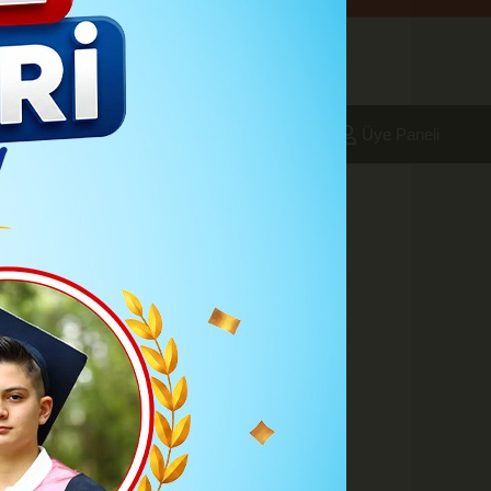
aleri
Foto Galeri
Yazarlar
Üye Paneli
l Seçilir?
A
A
Büyüt
Küçült
Yazdır
Yorumlar