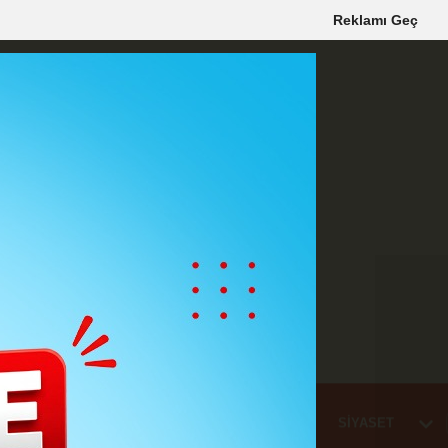
Reklamı Geç
Mİ
EĞİTİM
HABER
KARAMAN
SAĞLIK
SİYASET