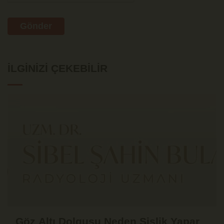
Gönder
İLGINIZI ÇEKEBILIR
Göz Altı Dolgusu Neden Şişlik Yapar