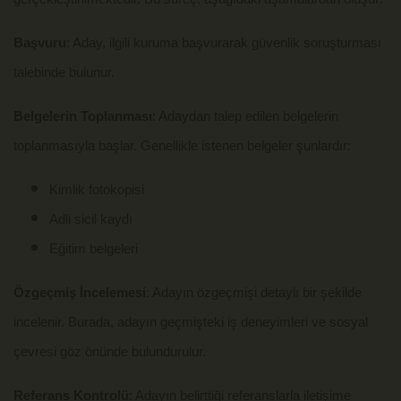
Başvuru
: Aday, ilgili kuruma başvurarak güvenlik soruşturması
talebinde bulunur.
Belgelerin Toplanması
: Adaydan talep edilen belgelerin
toplanmasıyla başlar. Genellikle istenen belgeler şunlardır:
Kimlik fotokopisi
Adli sicil kaydı
Eğitim belgeleri
Özgeçmiş İncelemesi
: Adayın özgeçmişi detaylı bir şekilde
incelenir. Burada, adayın geçmişteki iş deneyimleri ve sosyal
çevresi göz önünde bulundurulur.
Referans Kontrolü
: Adayın belirttiği referanslarla iletişime