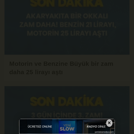
Motorin ve Benzine Büyük bir zam
daha 25 lirayı aştı
×