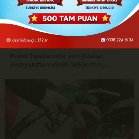
Petrol fiyatlarında sert düşüş!
Akaryakıtta indirim beklentisi
güçlendi