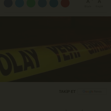
A
A
Büyüt
Küçült
TAKİP ET