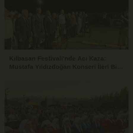
Kılbasan Festivali'nde Acı Kaza:
Mustafa Yıldızdoğan Konseri İleri Bir
Tarihe Ertelendi