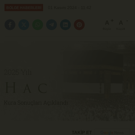
01 Kasım 2024 - 11:42
BÖLGE HABERLERİ
A
A
Büyüt
Küçült
TAKİP ET