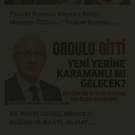
Ticaret Borsası Başkan Adayı
Hüseyin ÖZDAL; "Ticaret Borsası,
Üyesinin Yanında Olduğu Ölçüde
Güçlüdür"
AK PARTİ GENEL MERKEZİ
DÜĞMEYE BASTI: MURAT
ÖZTÜRK'ÜN İSTİFASI İSTENDİ!