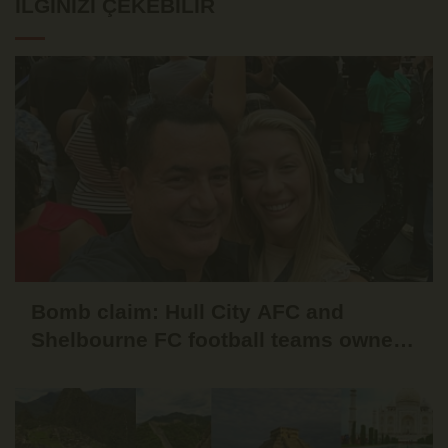
İLGINIZI ÇEKEBILIR
Bomb claim: Hull City AFC and
Shelbourne FC football teams owner
Acun Ilıcalı and Ayça Çağla Altunkaya
are getting married in September