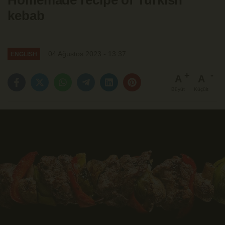
Homemade recipe of Turkish
kebab
04 Ağustos 2023 - 13:37
ENGLİSH
A
A
Büyüt
Küçült