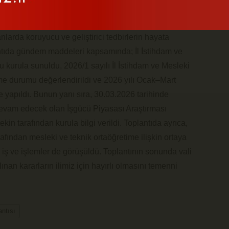
nması ve geliştirilmesi ile işsizliğin önlenmesine
dirildi. Ayrıca istihdam ve mesleki eğitim
anlarda koruyucu ve geliştirici tedbirlerin hayata
lantıda gündem maddeleri kapsamında; İl İstihdam ve
 kurula sunuldu, 2026/1 sayılı İl İstihdam ve Mesleki
me durumu değerlendirildi ve 2026 yılı Ocak–Mart
 yapıldı. Bunun yanı sıra, 30.03.2026 tarihinde
devam edecek olan İşgücü Piyasası Araştırması
in tarafından kurula bilgi verildi. Toplantıda ayrıca,
afından mesleki ve teknik ortaöğretime ilişkin ortaya
n iş ve işlemler de görüşüldü. Toplantının sonunda vali
ınan kararların ilimiz için hayırlı olmasını temenni
antısı