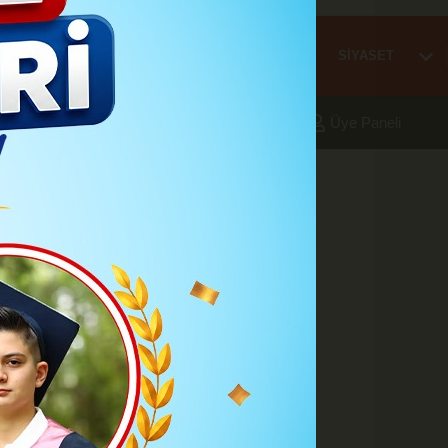
Mİ
EĞİTİM
HABER
KARAMAN
SAĞLIK
SİYASET
aleri
Foto Galeri
Yazarlar
Üye Paneli
 Toplandı
A
A
Büyüt
Küçült
Yazdır
Yorumlar