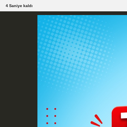
3 Saniye kaldı
Künye
İletişim
Çerez Politikası
G