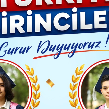
YAŞAM- MODA
İLAN
GÜNDEM
ASAYİŞ
EMLAK
EKONO
Video G
İstihdam ve Mesleki Eğitim Kurulu Toplandı
Yayınlanma: 20 Nisan 2026 - 17:33
BÖLGE HABERLERİ
dam ve Mesleki Eğitim Kurulu
TAKİP ET