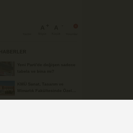
A
A
Büyüt
Küçült
Yazdır
Yorumlar
 HABERLER
Yeni Parti'de değişen sadece
tabela ve bina mı?
KMÜ Sanat, Tasarım ve
Mimarlık Fakültesinde Özel
Yetenek Sınavı...
'Terörsüz Türkiye' kanun
teklifi kimleri kapsıyor?
Normal hükümlü...
Bahçenize Değer Katacak
Ahşap Yapılar: Kamelya,