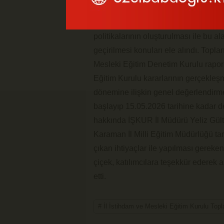
genelinde istihdamın artırılması, koru
yönelik yürütülen çalışmalar değerlen
politikalarının oluşturulması ile bu al
geçirilmesi konuları ele alındı. Top
Mesleki Eğitim Denetim Kurulu raporu
Eğitim Kurulu kararlarının gerçekleş
dönemine ilişkin genel değerlendirme
başlayıp 15.05.2026 tarihine kadar 
hakkında İŞKUR İl Müdürü Yeliz Gültek
Karaman İl Milli Eğitim Müdürlüğü tar
çıkan ihtiyaçlar ile yapılması gereke
çiçek, katılımcılara teşekkür ederek al
etti.
# İl İstihdam ve Mesleki Eğitim Kurulu Topl