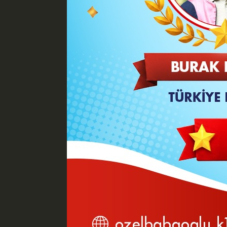
2026 Yılı 2. İl İstihdam ve Mesleki Eğ
başkanlığında yapıldı. Valilik Yunus