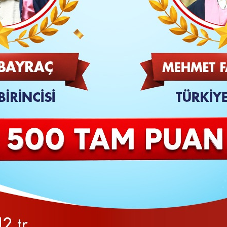
SON
itim Kurulu Toplantısı, Vali Hayrettin Çiçek
 Emre Toplantı Salonu’nda düzenlenen toplantıda; il