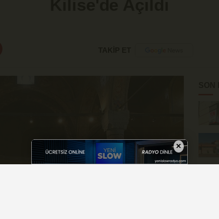
Kilise'de Açıldı
TAKİP ET
SON
×