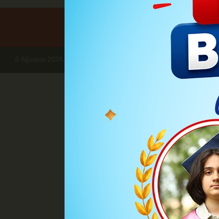
6 Ağustos 2026, Perşembe
Haberler
BÖLGE HABERLERİ
İl 
İl İstih