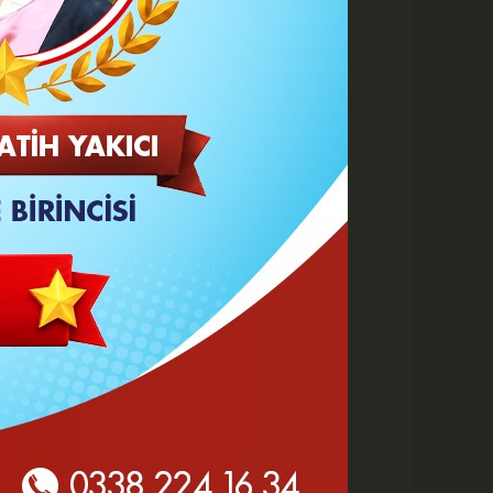
 HABERLER
Yeni Parti'de değişen sadece
tabela ve bina mı?
KMÜ Sanat, Tasarım ve
Mimarlık Fakültesinde Özel
Yetenek Sınavı...
'Terörsüz Türkiye' kanun
teklifi kimleri kapsıyor?
Normal hükümlü...
Bahçenize Değer Katacak
Ahşap Yapılar: Kamelya,
Pergola ve Deck Fikirleri
Türk Dünyası Karaman'da
Buluştu, Şölen Coşkuyla
Tamamlandı