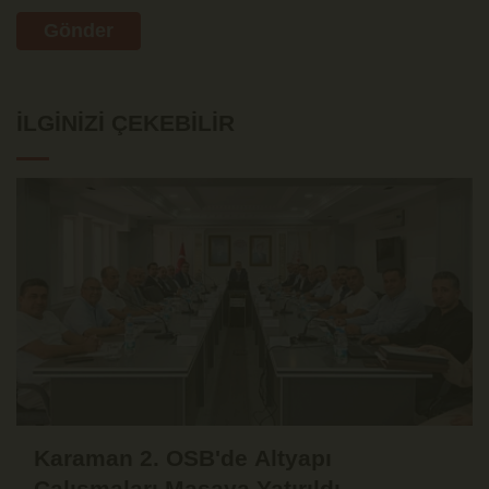
Gönder
İLGINIZI ÇEKEBILIR
Karaman 2. OSB'de Altyapı
Çalışmaları Masaya Yatırıldı