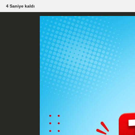
3 Saniye kaldı
Künye
İletişim
Çerez Politikası
G