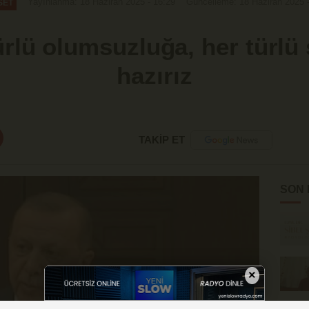
Yayınlanma: 18 Haziran 2025 - 16:29
Güncelleme: 18 Haziran 2025 
SET
rlü olumsuzluğa, her türlü
hazırız
TAKİP ET
SON
×