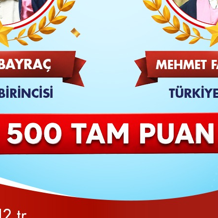
SON
7 gün geçti. İran ise füzelerle karşılık verdi. İran'da
erinde bombalamalar yoğunlaştı. İran sabaha karşı bir