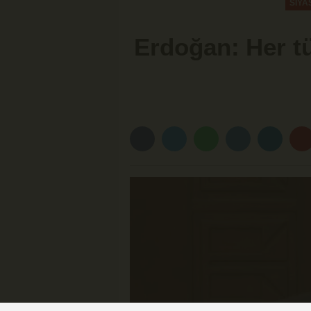
SİYA
Erdoğan: Her tü