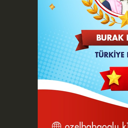
İsrailin İrana saldırmasının üzerinden 
Tahran'ın İsrail'de ise Tel Aviv'in üz