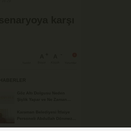
- 16:29
 senaryoya karşı
A
A
Büyüt
Küçült
Yazdır
Yorumlar
 HABERLER
Göz Altı Dolgusu Neden
Şişlik Yapar ve Ne Zaman
Eritilir?
Karaman Belediyesi İtfaiye
Personeli Abdullah Dönmez
Vefat Etti