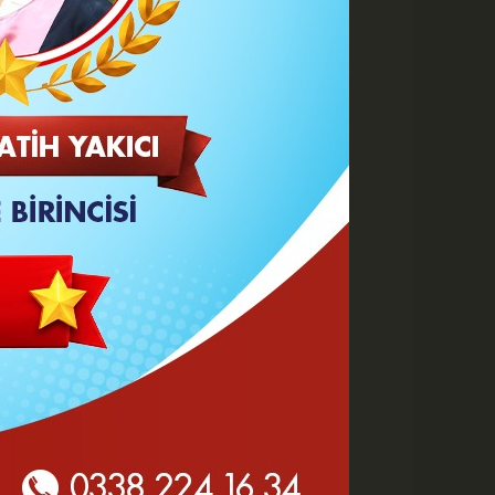
 HABERLER
Göz Altı Dolgusu Neden
Şişlik Yapar ve Ne Zaman
Eritilir?
Karaman Belediyesi İtfaiye
Personeli Abdullah Dönmez
Vefat Etti
Karaman 2. OSB'de Altyapı
Çalışmaları Masaya Yatırıldı
Hasan Bircan Hayatını
Kaybetti
MHP Karaman'da Kongre
Takvimi Başlıyor