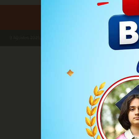
9 Ağustos 2026, Pazar
Haberler
DÜNYA
İsrail, İran'a ait
İsrail, İran'a