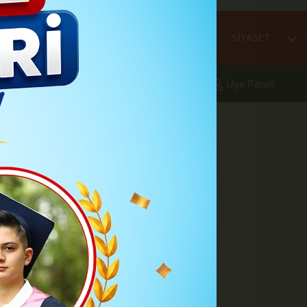
Mİ
EĞİTİM
HABER
KARAMAN
SAĞLIK
SİYASET
aleri
Foto Galeri
Yazarlar
Üye Paneli
ldırı düzenledi
A
A
Büyüt
Küçült
Yazdır
Yorumlar