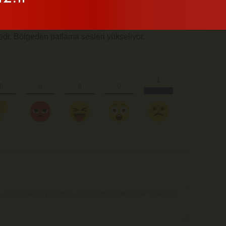
de patlama sesleri geliyor. Öte yandan savaşın ana
haber geldi. İsrail ordusu sabah saatlerinde, İran'a ait
edi. Bölgeden patlama sesleri yükseliyor.