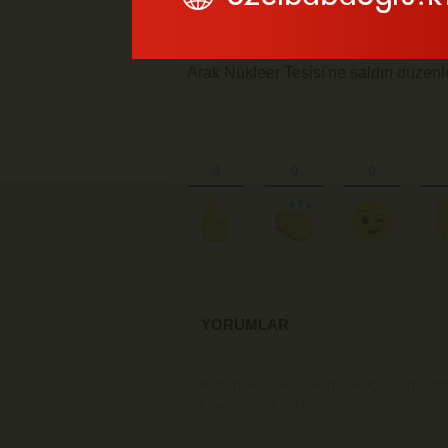
kez daha saldırdı. Şu anda Tel Aviv'
sebebi olan Arak Nükleer Tesisi ilgili 
Arak Nükleer Tesisi'ne saldırı düzenl
YORUMLAR