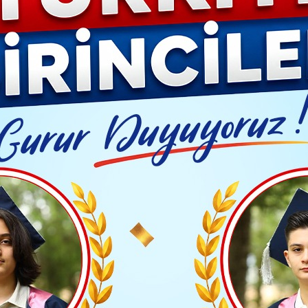
YAŞAM- MODA
İLAN
GÜNDEM
ASAYİŞ
EMLAK
EKONO
Video G
 Arak Nükleer Tesisi'ne saldırı düzenledi
Yayınlanma: 19 Haziran 2025 - 08:28
DÜNYA
 ait Arak Nükleer Tesisi'ne sa
TAKİP ET