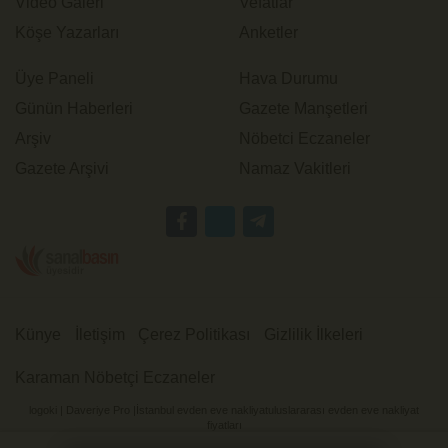
Video Galeri
Vefatlar
Köşe Yazarları
Anketler
Üye Paneli
Hava Durumu
Günün Haberleri
Gazete Manşetleri
Arşiv
Nöbetci Eczaneler
Gazete Arşivi
Namaz Vakitleri
Künye
İletişim
Çerez Politikası
Gizlilik İlkeleri
Karaman Nöbetçi Eczaneler
logoki
|
Daveriye Pro
|
İstanbul evden eve nakliyat
uluslararası evden eve nakliyat
fiyatları