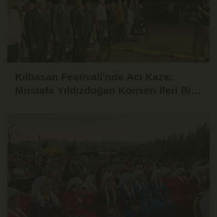
Kılbasan Festivali'nde Acı Kaza:
Mustafa Yıldızdoğan Konseri İleri Bir
Tarihe Ertelendi