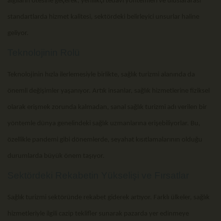
algıların ötesine geçerek, yenilikçi tedavi yöntemleri ve uluslararası
standartlarda hizmet kalitesi, sektördeki belirleyici unsurlar haline
geliyor.
Teknolojinin Rolü
Teknolojinin hızla ilerlemesiyle birlikte, sağlık turizmi alanında da
önemli değişimler yaşanıyor. Artık insanlar, sağlık hizmetlerine fiziksel
olarak erişmek zorunda kalmadan, sanal sağlık turizmi adı verilen bir
yöntemle dünya genelindeki sağlık uzmanlarına erişebiliyorlar. Bu,
özellikle pandemi gibi dönemlerde, seyahat kısıtlamalarının olduğu
durumlarda büyük önem taşıyor.
Sektördeki Rekabetin Yükselişi ve Fırsatlar
Sağlık turizmi sektöründe rekabet giderek artıyor. Farklı ülkeler, sağlık
hizmetleriyle ilgili cazip teklifler sunarak pazarda yer edinmeye