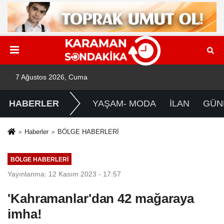
7 Ağustos 2026, Cuma
HABERLER
YAŞAM- MODA
İLAN
GÜN
Haberler
BÖLGE HABERLERİ
BÖLGE HABERLERİ
Yayınlanma: 12 Kasım 2023 - 17:57
'Kahramanlar'dan 42 mağaraya
imha!