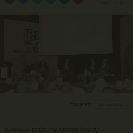
Büyüt
Küçült
TAKİP ET
Şehmus EDİS / MARDİN (İGFA) -