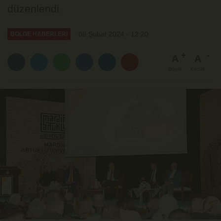
düzenlendi.
08 Şubat 2024 - 12:20
BÖLGE HABERLERİ
A
A
Büyüt
Küçült