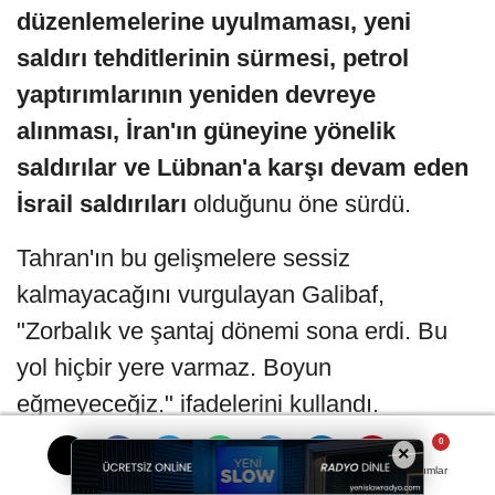
düzenlemelerine uyulmaması, yeni
saldırı tehditlerinin sürmesi, petrol
yaptırımlarının yeniden devreye
alınması, İran'ın güneyine yönelik
saldırılar ve Lübnan'a karşı devam eden
İsrail saldırıları
olduğunu öne sürdü.
Tahran'ın bu gelişmelere sessiz
kalmayacağını vurgulayan Galibaf,
"Zorbalık ve şantaj dönemi sona erdi. Bu
yol hiçbir yere varmaz. Boyun
eğmeyeceğiz." ifadelerini kullandı.
×
Son dönemde
ile İran arasında art
ABD
Yorumlar
Yorumlar
Yorumlar
Yorumlar
arda yaşanan askeri ve siyasi gerilimler,