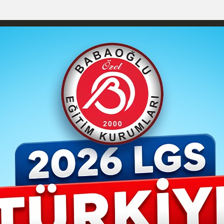
YAŞAM- MODA
İLAN
GÜNDEM
ASAYİŞ
EMLAK
EKONO
izlilik İlkeleri
Karaman Nöbetçi Eczaneler