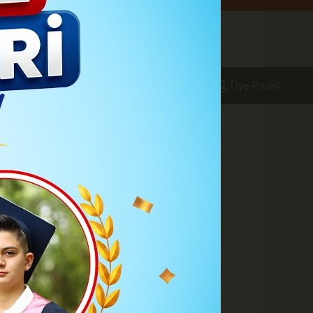
aleri
Foto Galeri
Yazarlar
Üye Paneli
 11:23
Koordinasyon
A
A
Büyüt
Küçült
Yazdır
Yorumlar