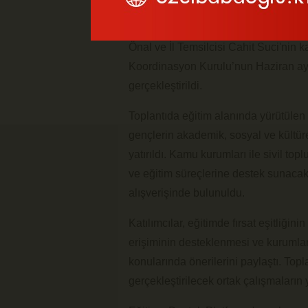
Karaman Valisi
Mehmet Fatih Çiçekl
Önal
ve İl Temsilcisi
Cahit Suci
'nin 
Koordinasyon Kurulu’nun Haziran ayı 
gerçekleştirildi.
Toplantıda eğitim alanında yürütülen 
gençlerin akademik, sosyal ve kültüre
yatırıldı. Kamu kurumları ile sivil top
ve eğitim süreçlerine destek sunacak
alışverişinde bulunuldu.
Katılımcılar, eğitimde fırsat eşitliğinin
erişiminin desteklenmesi ve kurumlar
konularında önerilerini paylaştı. T
gerçekleştirilecek ortak çalışmaların y