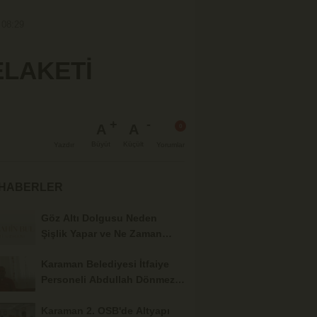
 08:29
ELAKETİ
A
A
Büyüt
Küçült
Yazdır
Yorumlar
 HABERLER
Göz Altı Dolgusu Neden
Şişlik Yapar ve Ne Zaman
Eritilir?
Karaman Belediyesi İtfaiye
Personeli Abdullah Dönmez
Vefat Etti
Karaman 2. OSB'de Altyapı