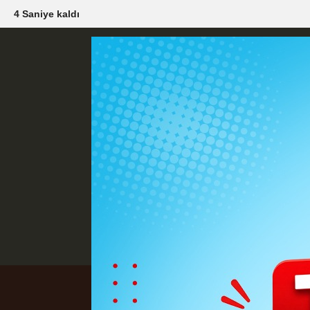
2 Saniye kaldı
Künye
İletişim
Çerez Politikası
G