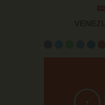
Çalışma İmkânı
DÜN
VENEZU