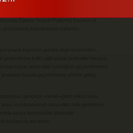
i
, Eğitime Destek Platformu Genel Başkanı
Zeynel
katılımıyla Eğitime Destek Platformu Karaman İl
genişletilmiş koordinasyon toplantısı
çalışmalar kapsamlı şekilde değerlendirilirken,
l gelişimlerine katkı sağlayacak faaliyetler masaya
lum kuruluşları arasındaki iş birliğinin güçlendirilmesi
 projelerin hayata geçirilmesine yönelik görüş
 artırılması, gençlerin nitelikli eğitim imkanlarına
 arası koordinasyonun daha etkin hale getirilmesi
oplantıda ayrıca önümüzdeki dönemde
ol haritası da ele alındı.