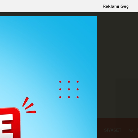
Reklamı Geç
Mİ
EĞİTİM
HABER
KARAMAN
SAĞLIK
SİYASET