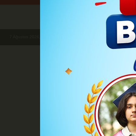
7 Ağustos 2026, Cuma
Haberler
EĞİTİM
Karaman'da Eğit
EĞİ
Karaman'da 