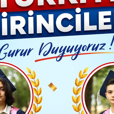
Video G
ime Destek Platformu Koordinasyon Toplantısı Yapıldı
Yayınlanma: 20 Haziran 2026 - 11:23
Güncelleme: 20 Haziran 2026 -
TİM
Eğitime Destek Platformu 
Toplantısı Yapıldı
TAKİP ET