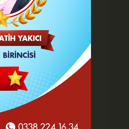
 HABERLER
Göz Altı Dolgusu Neden
Şişlik Yapar ve Ne Zaman
Eritilir?
Karaman Belediyesi İtfaiye
Personeli Abdullah Dönmez
Vefat Etti
Karaman 2. OSB'de Altyapı
Çalışmaları Masaya Yatırıldı
Hasan Bircan Hayatını
Kaybetti
MHP Karaman'da Kongre
Takvimi Başlıyor