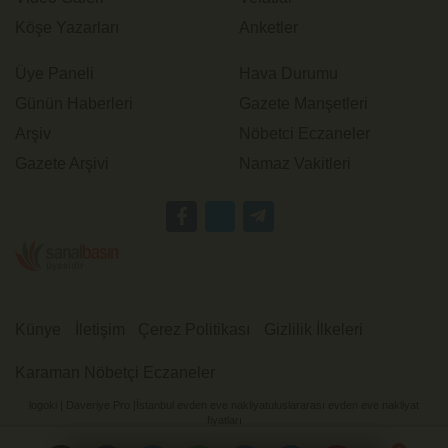
Köşe Yazarları
Anketler
Üye Paneli
Hava Durumu
Günün Haberleri
Gazete Manşetleri
Arşiv
Nöbetci Eczaneler
Gazete Arşivi
Namaz Vakitleri
Künye
İletişim
Çerez Politikası
Gizlilik İlkeleri
Karaman Nöbetçi Eczaneler
logoki
|
Daveriye Pro
|
İstanbul evden eve nakliyat
uluslararası evden eve nakliyat
fiyatları
Karaman Son Haberler Karaman Haber Karaman Son Dakika Haberleri