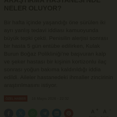
ARAŞTIRMA HASTANESİ'NDE
NELER OLUYOR?
Bir hafta içinde yaşandığı öne sürülen iki
ayrı yanlış tedavi iddiası kamuoyunda
büyük tepki çekti. Penisilin alerjisi sonrası
bir hasta 5 gün entübe edilirken, Kulak
Burun Boğaz Polikliniği’ne başvuran kalp
ve şeker hastası bir kişinin kortizonlu ilaç
sonrası yoğun bakıma kaldırıldığı iddia
edildi. Aileler hastanedeki ihmaller zincirinin
araştırılmasını istiyor.
16 Mayıs 2026 - 22:32
ÖZEL HABER
A
A
Büyüt
Küçült