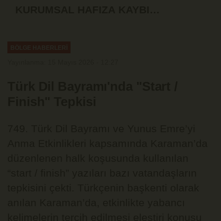
KURUMSAL HAFIZA KAYBI
DERİNLEŞİYOR
BÖLGE HABERLERİ
Yayınlanma: 15 Mayıs 2026 - 12:27
Türk Dil Bayramı'nda "Start /
Finish" Tepkisi
749. Türk Dil Bayramı ve Yunus Emre’yi
Anma Etkinlikleri kapsamında Karaman’da
düzenlenen halk koşusunda kullanılan
“start / finish” yazıları bazı vatandaşların
tepkisini çekti. Türkçenin başkenti olarak
anılan Karaman’da, etkinlikte yabancı
kelimelerin tercih edilmesi eleştiri konusu